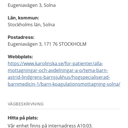
Eugeniavägen 3, Solna
Län, kommun:
Stockholms län, Solna
Postadress:
Eugeniavägen 3, 171 76 STOCKHOLM
Webbplats:
https://www.karolinska.se/for-patienter/alla-
mottagningar-och-avdelningar-a-o/tema-barn-
astrid-lindgrens-barnsjukhus/hogspecialiserad-
barnmedicin-1/barn-koagulationsmottagning-solna/
VÄGBESKRIVNING
Hitta på plats:
Vår enhet finns på internadress A10:03.