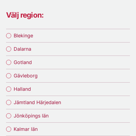
Välj region:
Blekinge
Dalarna
Gotland
Gävleborg
Halland
Jämtland Härjedalen
Jönköpings län
Kalmar län