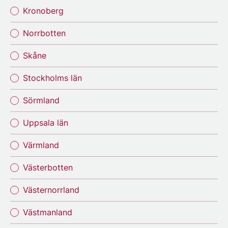
Kronoberg
Norrbotten
Skåne
Stockholms län
Sörmland
Uppsala län
Värmland
Västerbotten
Västernorrland
Västmanland