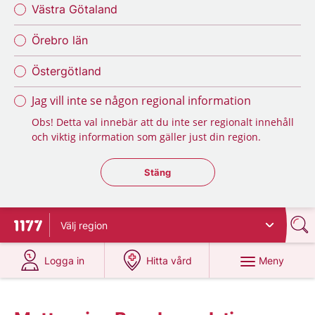
Västra Götaland
Örebro län
Östergötland
Jag vill inte se någon regional information
Obs! Detta val innebär att du inte ser regionalt innehåll
och viktig information som gäller just din region.
Stäng regionsväljaren
Stäng
Välj
region
Till startsidan för 1177
på 1177.se
på 1177.se
Meny
Logga in
Hitta vård