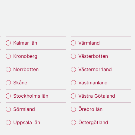
Kalmar län
Värmland
Kronoberg
Västerbotten
Norrbotten
Västernorrland
Skåne
Västmanland
Stockholms län
Västra Götaland
Sörmland
Örebro län
Uppsala län
Östergötland