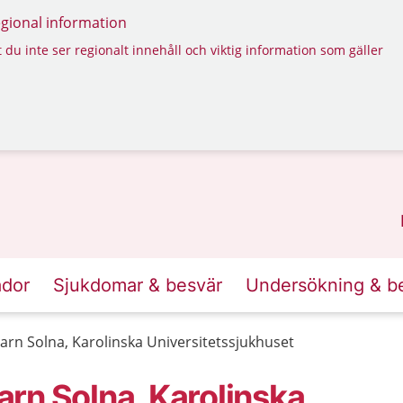
regional information
 du inte ser regionalt innehåll och viktig information som gäller
ador
Sjukdomar & besvär
Undersökning & b
rn Solna, Karolinska Universitetssjukhuset
rn Solna, Karolinska