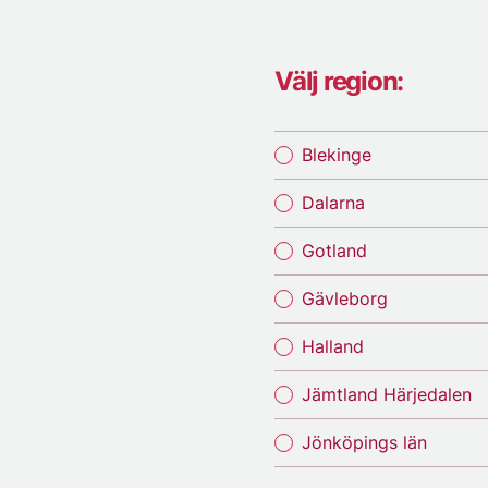
Välj region:
Blekinge
Dalarna
Gotland
Gävleborg
Halland
Jämtland Härjedalen
Jönköpings län