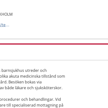
OCKHOLM
https://www.karolinska.se/vard/tema/tema-barn---astrid-lindgrens-barnsjukhus/barnakutsjukvard/aterbesoksmottagningen-i-solna/
s barnsjukhus utreder och
lika akuta medicinska tillstånd som
vård. Besöken bokas via
av både läkare och sjuksköterskor.
 procedurer och behandlingar. Vid
re till specialiserad mottagning på