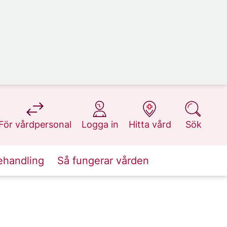
på 1177.se
på 1177.se
på 1177.se
på 1177.se
För vårdpersonal
Logga in
Hitta vård
Sök
ehandling
Så fungerar vården