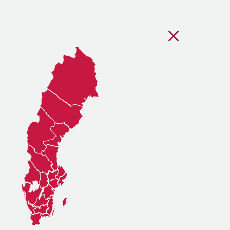
Stäng regionsvälj