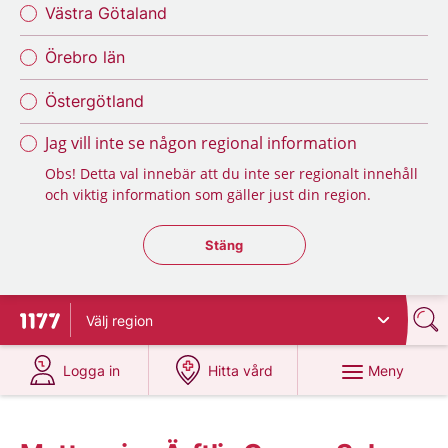
Västra Götaland
Örebro län
Östergötland
Jag vill inte se någon regional information
Obs! Detta val innebär att du inte ser regionalt innehåll
och viktig information som gäller just din region.
Stäng regionsväljaren
Stäng
Välj
region
Till startsidan för 1177
på 1177.se
på 1177.se
Meny
Logga in
Hitta vård