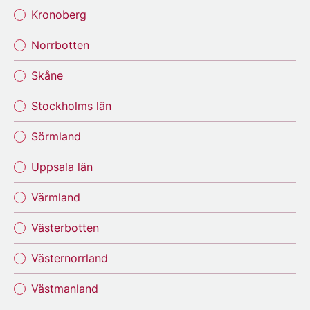
Kronoberg
Norrbotten
Skåne
Stockholms län
Sörmland
Uppsala län
Värmland
Västerbotten
Västernorrland
Västmanland