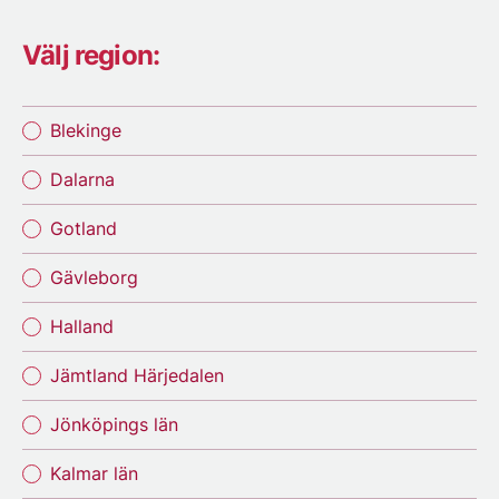
Välj region:
Blekinge
Dalarna
Gotland
Gävleborg
Halland
Jämtland Härjedalen
Jönköpings län
Kalmar län