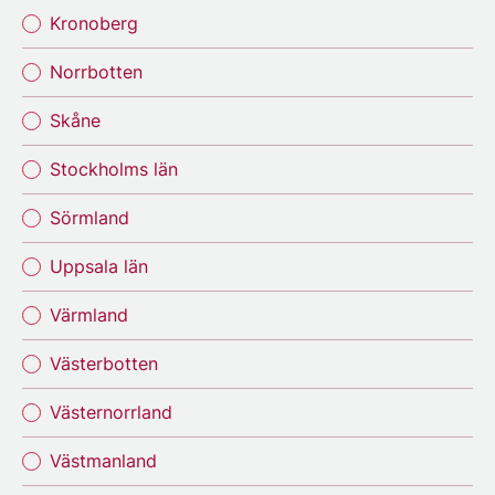
Kronoberg
Norrbotten
Skåne
Stockholms län
Sörmland
Uppsala län
Värmland
Västerbotten
Västernorrland
Västmanland