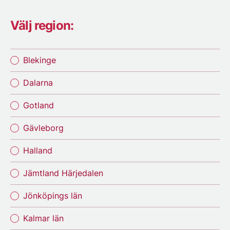
Välj region:
Blekinge
Dalarna
Gotland
Gävleborg
Halland
Jämtland Härjedalen
Jönköpings län
Kalmar län