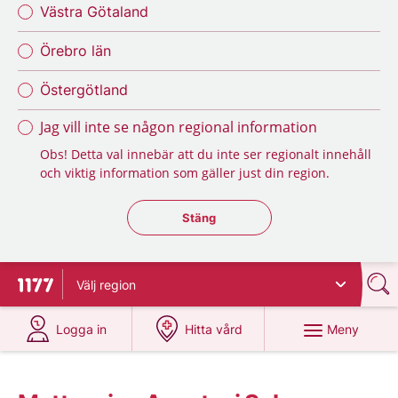
Västra Götaland
Örebro län
Östergötland
Jag vill inte se någon regional information
Obs! Detta val innebär att du inte ser regionalt innehåll
och viktig information som gäller just din region.
Stäng regionsväljaren
Stäng
Välj
region
Till startsidan för 1177
på 1177.se
på 1177.se
Meny
Logga in
Hitta vård