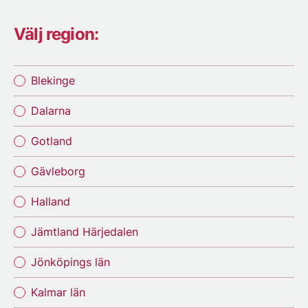
Välj region:
Blekinge
Dalarna
Gotland
Gävleborg
Halland
Jämtland Härjedalen
Jönköpings län
Kalmar län