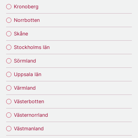
Kronoberg
Norrbotten
Skåne
Stockholms län
Sörmland
Uppsala län
Värmland
Västerbotten
Västernorrland
Västmanland