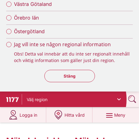
Västra Götaland
Örebro län
Östergötland
Jag vill inte se någon regional information
Obs! Detta val innebär att du inte ser regionalt innehåll
och viktig information som gäller just din region.
Stäng regionsväljaren
Stäng
Välj
region
Till startsidan för 1177
på 1177.se
på 1177.se
Meny
Logga in
Hitta vård