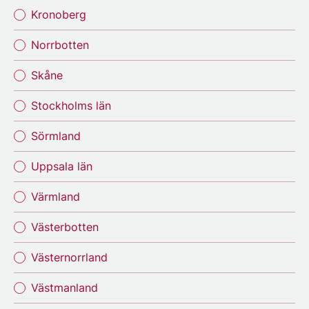
Kronoberg
Norrbotten
Skåne
Stockholms län
Sörmland
Uppsala län
Värmland
Västerbotten
Västernorrland
Västmanland