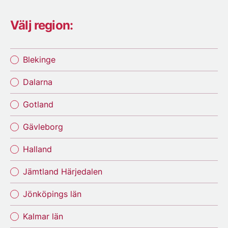
Välj region:
Blekinge
Dalarna
Gotland
Gävleborg
Halland
Jämtland Härjedalen
Jönköpings län
Kalmar län