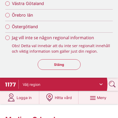
Västra Götaland
Örebro län
Östergötland
Jag vill inte se någon regional information
Obs! Detta val innebär att du inte ser regionalt innehåll
och viktig information som gäller just din region.
Stäng regionsväljaren
Stäng
Välj
region
Till startsidan för 1177
på 1177.se
på 1177.se
Meny
Logga in
Hitta vård