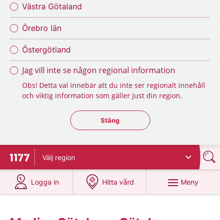
Västra Götaland
Örebro län
Östergötland
Jag vill inte se någon regional information
Obs! Detta val innebär att du inte ser regionalt innehåll
och viktig information som gäller just din region.
Stäng regionsväljaren
Stäng
Välj
region
Till startsidan för 1177
på 1177.se
på 1177.se
Meny
Logga in
Hitta vård