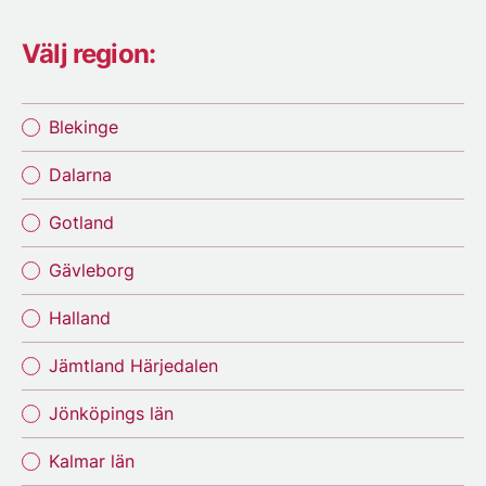
Välj region:
Blekinge
Dalarna
Gotland
Gävleborg
Halland
Jämtland Härjedalen
Jönköpings län
Kalmar län