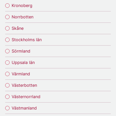
Kronoberg
Norrbotten
Skåne
Stockholms län
Sörmland
Uppsala län
Värmland
Västerbotten
Västernorrland
Västmanland