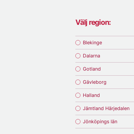
Välj region:
Blekinge
Dalarna
Gotland
Gävleborg
Halland
Jämtland Härjedalen
Jönköpings län