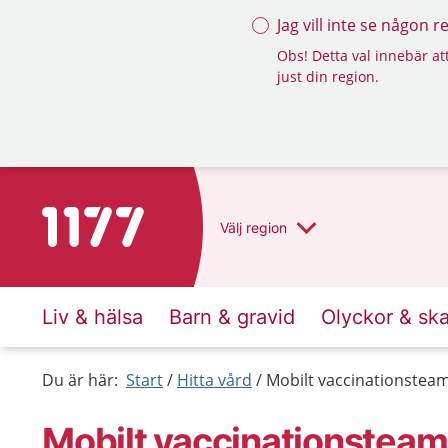
Jag vill inte se någon 
Obs! Detta val innebär att
just din region.
Till startsidan för 1177
Välj
region
Liv & hälsa
Barn & gravid
Olyckor & sk
Du är här:
Start
Hitta vård
Mobilt vaccinationsteam
Mobilt vaccinationsteam