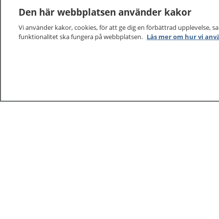
Den här webbplatsen använder kakor
Vi använder kakor, cookies, för att ge dig en förbättrad upplevelse, s
funktionalitet ska fungera på webbplatsen.
Läs mer om hur vi anv
1177
–
tryggt om din hälsa och vård