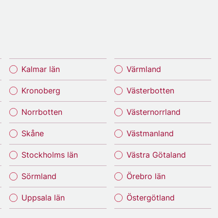
Kalmar län
Värmland
Kronoberg
Västerbotten
Norrbotten
Västernorrland
Skåne
Västmanland
Stockholms län
Västra Götaland
Sörmland
Örebro län
Uppsala län
Östergötland