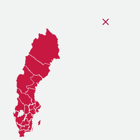
Stäng regionsvälj