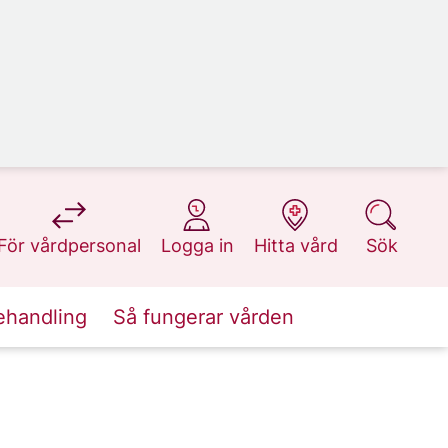
på 1177.se
på 1177.se
på 1177.se
på 1177.se
För vårdpersonal
Logga in
Hitta vård
Sök
ehandling
Så fungerar vården