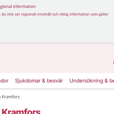
regional information
 du inte ser regionalt innehåll och viktig information som gäller
ador
Sjukdomar & besvär
Undersökning & b
m Kramfors
m Kramfors