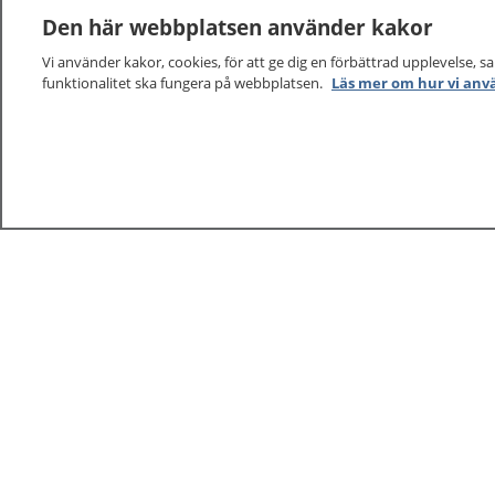
Den här webbplatsen använder kakor
Vi använder kakor, cookies, för att ge dig en förbättrad upplevelse, s
funktionalitet ska fungera på webbplatsen.
Läs mer om hur vi anv
1177
–
tryggt om din hälsa och vård