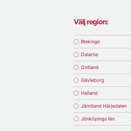
Välj region:
Blekinge
Dalarna
Gotland
Gävleborg
Halland
Jämtland Härjedalen
Jönköpings län