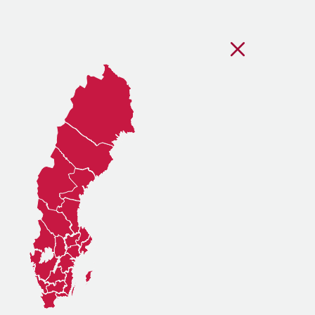
Stäng regionsvälj