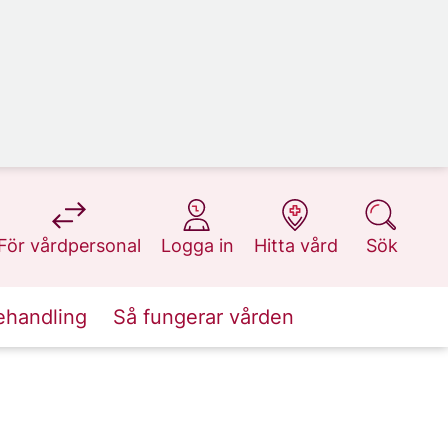
på 1177.se
på 1177.se
på 1177.se
på 1177.se
För vårdpersonal
Logga in
Hitta vård
Sök
ehandling
Så fungerar vården