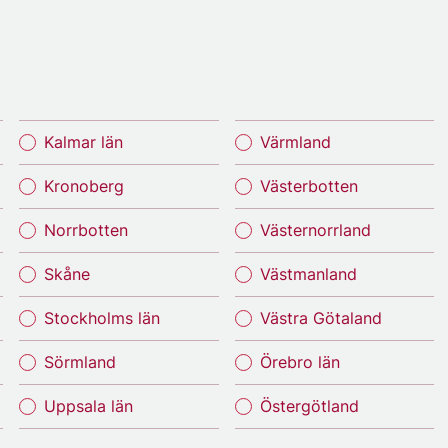
Kalmar län
Värmland
Kronoberg
Västerbotten
Norrbotten
Västernorrland
Skåne
Västmanland
Stockholms län
Västra Götaland
Sörmland
Örebro län
Uppsala län
Östergötland