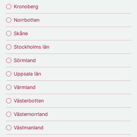
Kronoberg
Norrbotten
Skåne
Stockholms län
Sörmland
Uppsala län
Värmland
Västerbotten
Västernorrland
Västmanland