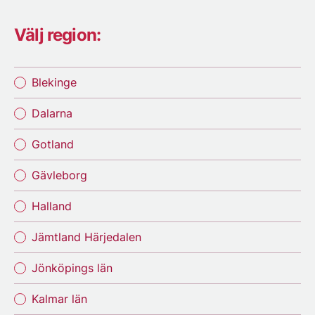
Välj region:
Blekinge
Dalarna
Gotland
Gävleborg
Halland
Jämtland Härjedalen
Jönköpings län
Kalmar län