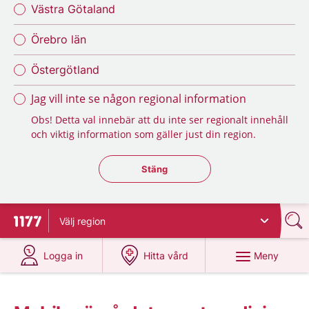
Västra Götaland
Örebro län
Östergötland
Jag vill inte se någon regional information
Obs! Detta val innebär att du inte ser regionalt innehåll
och viktig information som gäller just din region.
Stäng regionsväljaren
Stäng
Välj
region
Till startsidan för 1177
på 1177.se
på 1177.se
Meny
Logga in
Hitta vård