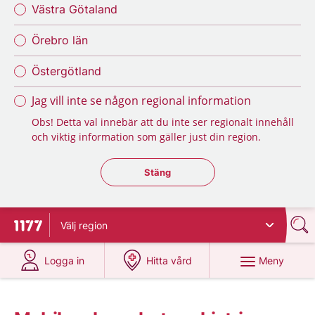
Västra Götaland
Örebro län
Östergötland
Jag vill inte se någon regional information
Obs! Detta val innebär att du inte ser regionalt innehåll
och viktig information som gäller just din region.
Stäng regionsväljaren
Stäng
Välj
region
Till startsidan för 1177
på 1177.se
på 1177.se
Meny
Logga in
Hitta vård