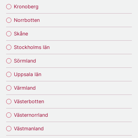
Kronoberg
Norrbotten
Skåne
Stockholms län
Sörmland
Uppsala län
Värmland
Västerbotten
Västernorrland
Västmanland