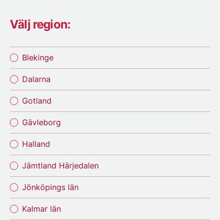
Välj region:
Blekinge
Dalarna
Gotland
Gävleborg
Halland
Jämtland Härjedalen
Jönköpings län
Kalmar län