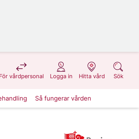
på 1177.se
på 1177.se
på 1177.se
på 1177.se
För vårdpersonal
Logga in
Hitta vård
Sök
ehandling
Så fungerar vården