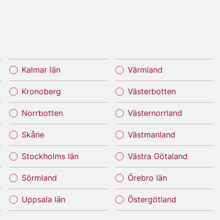
Kalmar län
Värmland
Kronoberg
Västerbotten
Norrbotten
Västernorrland
Skåne
Västmanland
Stockholms län
Västra Götaland
Sörmland
Örebro län
Uppsala län
Östergötland