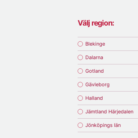
Välj region:
Blekinge
Dalarna
Gotland
Gävleborg
Halland
Jämtland Härjedalen
Jönköpings län