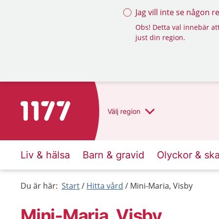
Jag vill inte se någon 
Obs! Detta val innebär att
just din region.
Till startsidan för 1177
Välj
region
Liv & hälsa
Barn & gravid
Olyckor & sk
Du är här:
Start
Hitta vård
Mini-Maria, Visby
Mini-Maria, Visby