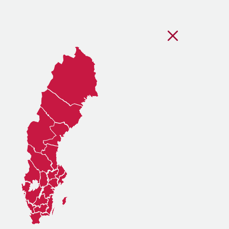
Stäng regionsvälj