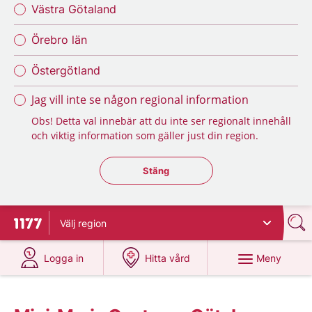
Västra Götaland
Örebro län
Östergötland
Jag vill inte se någon regional information
Obs! Detta val innebär att du inte ser regionalt innehåll
och viktig information som gäller just din region.
Stäng regionsväljaren
Stäng
Välj
region
Till startsidan för 1177
på 1177.se
på 1177.se
Meny
Logga in
Hitta vård