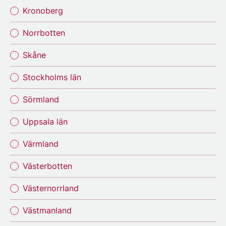
Kronoberg
Norrbotten
Skåne
Stockholms län
Sörmland
Uppsala län
Värmland
Västerbotten
Västernorrland
Västmanland