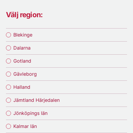
Välj region:
Blekinge
Dalarna
Gotland
Gävleborg
Halland
Jämtland Härjedalen
Jönköpings län
Kalmar län