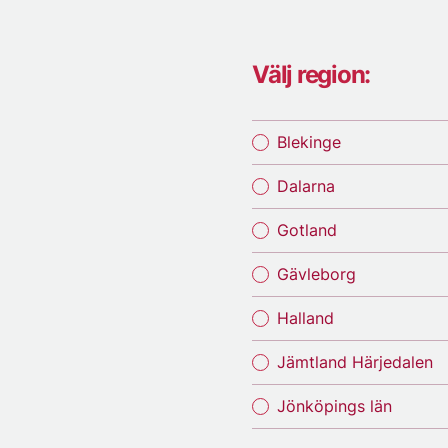
Välj region:
Blekinge
Dalarna
Gotland
Gävleborg
Halland
Jämtland Härjedalen
Jönköpings län