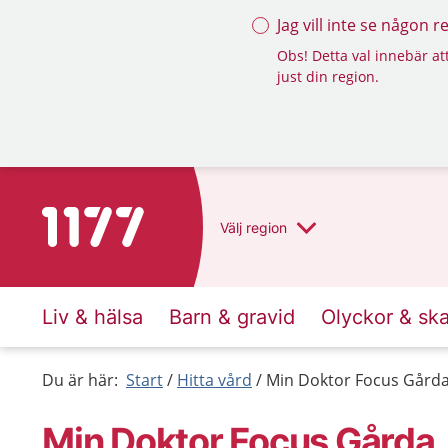
Jag vill inte se någon 
Obs! Detta val innebär att
just din region.
Till startsidan för 1177
Välj
region
Liv & hälsa
Barn & gravid
Olyckor & sk
Du är här:
Start
Hitta vård
Min Doktor Focus Gård
Min Doktor Focus Gårda