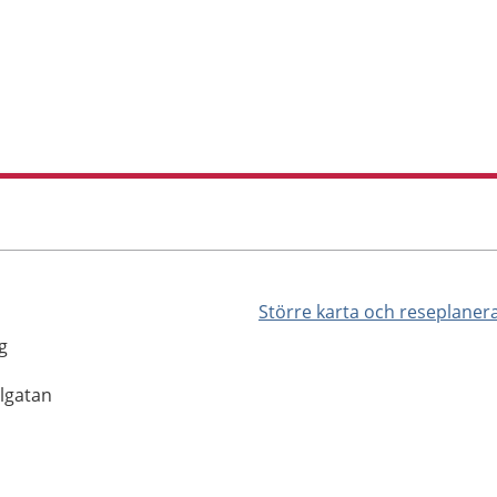
Större karta och reseplaner
g
llgatan