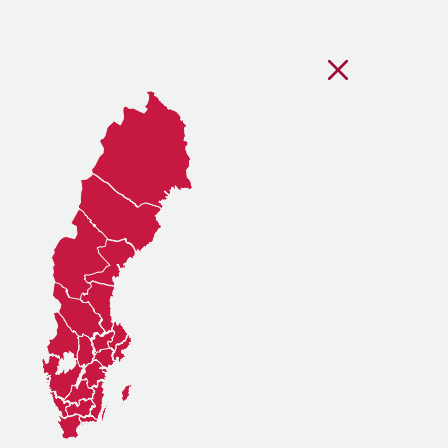
Stäng regionsvälj