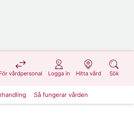
på 1177.se
på 1177.se
på 1177.se
på 1177.se
För vårdpersonal
Logga in
Hitta vård
Sök
ehandling
Så fungerar vården