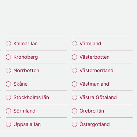
Kalmar län
Värmland
Kronoberg
Västerbotten
Norrbotten
Västernorrland
Skåne
Västmanland
Stockholms län
Västra Götaland
Sörmland
Örebro län
Uppsala län
Östergötland