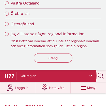
Västra Götaland
Örebro län
Östergötland
Jag vill inte se någon regional information
Obs! Detta val innebär att du inte ser regionalt innehåll
och viktig information som gäller just din region.
Stäng regionsväljaren
Stäng
Välj
region
Till startsidan för 1177
på 1177.se
på 1177.se
Meny
Logga in
Hitta vård