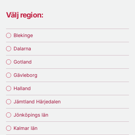
Välj region:
Blekinge
Dalarna
Gotland
Gävleborg
Halland
Jämtland Härjedalen
Jönköpings län
Kalmar län