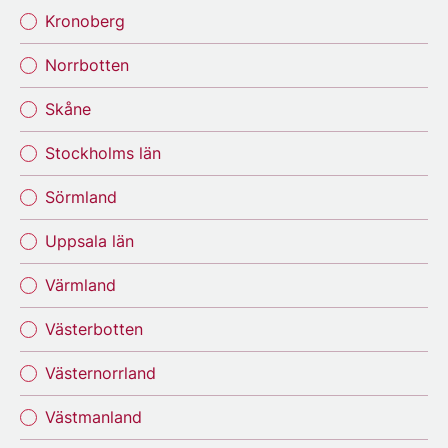
Kronoberg
Norrbotten
Skåne
Stockholms län
Sörmland
Uppsala län
Värmland
Västerbotten
Västernorrland
Västmanland