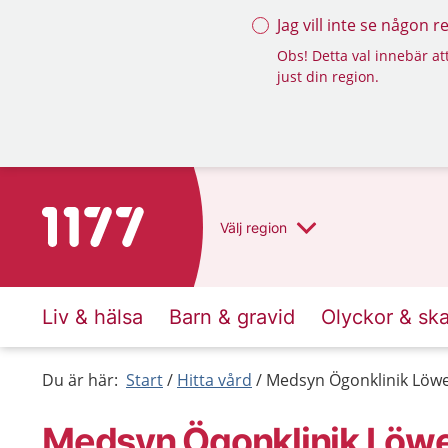
Jag vill inte se någon 
Obs! Detta val innebär att
just din region.
Till startsidan för 1177
Välj
region
Liv & hälsa
Barn & gravid
Olyckor & sk
Du är här:
Start
Hitta vård
Medsyn Ögonklinik Löw
Medsyn Ögonklinik Löw