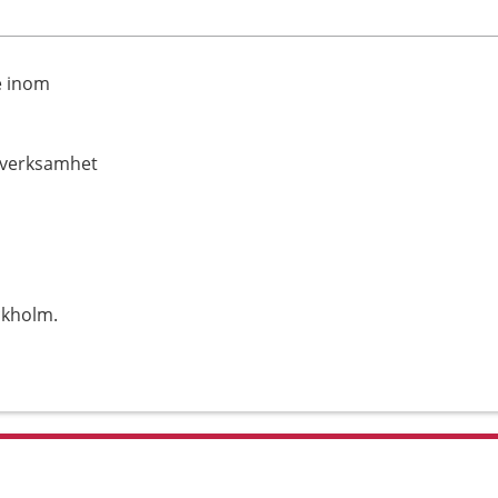
e inom
gverksamhet
ckholm.