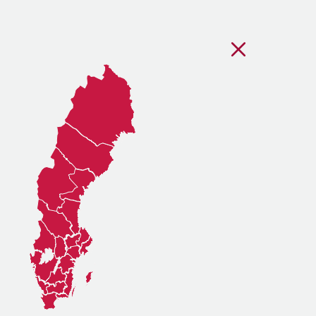
Stäng regionsvälj