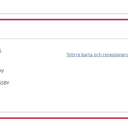
S
Större karta och reseplaner
by
ÄSBY