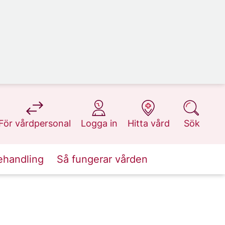
på 1177.se
på 1177.se
på 1177.se
på 1177.se
För vårdpersonal
Logga in
Hitta vård
Sök
ehandling
Så fungerar vården