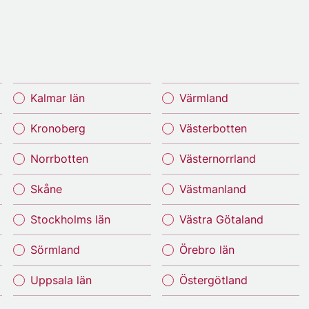
Kalmar län
Värmland
Kronoberg
Västerbotten
Norrbotten
Västernorrland
Skåne
Västmanland
Stockholms län
Västra Götaland
Sörmland
Örebro län
Uppsala län
Östergötland