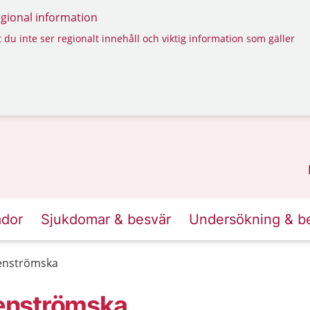
regional information
 du inte ser regionalt innehåll och viktig information som gäller
ador
Sjukdomar & besvär
Undersökning & b
enströmska
enströmska