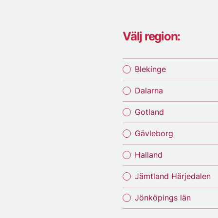
Välj region:
Blekinge
Dalarna
Gotland
Gävleborg
Halland
Jämtland Härjedalen
Jönköpings län