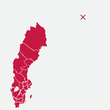
Stäng regionsvälj