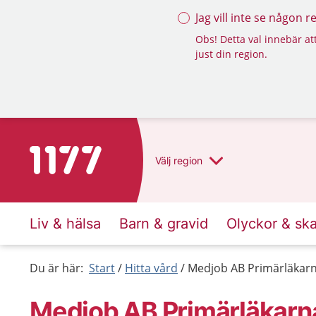
Jag vill inte se någon 
Obs! Detta val innebär att
just din region.
Till startsidan för 1177
Välj
region
Liv & hälsa
Barn & gravid
Olyckor & sk
Du är här:
Start
Hitta vård
Medjob AB Primärläkarn
Medjob AB Primärläkarn