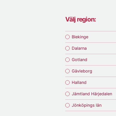
Välj region:
Blekinge
Dalarna
Gotland
Gävleborg
Halland
Jämtland Härjedalen
Jönköpings län