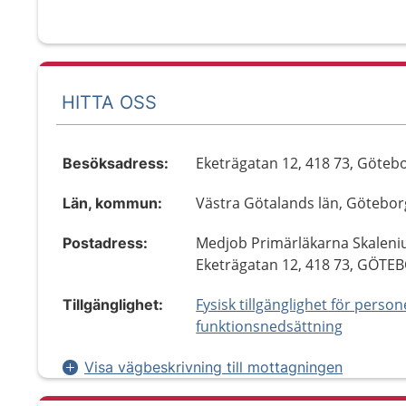
HITTA OSS
Eketrägatan 12, 418 73, Göteb
Besöksadress:
Västra Götalands län, Götebor
Län, kommun:
Medjob Primärläkarna Skaleni
Postadress:
Eketrägatan 12, 418 73, GÖTE
Fysisk tillgänglighet för perso
Tillgänglighet:
funktionsnedsättning
Visa vägbeskrivning till mottagningen