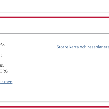
org
Större karta och reseplaner
g
us,
BORG
ner med