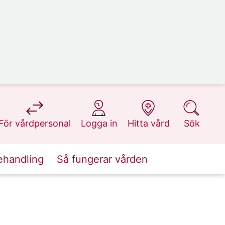
på 1177.se
på 1177.se
på 1177.se
på 1177.se
För vårdpersonal
Logga in
Hitta vård
Sök
ehandling
Så fungerar vården