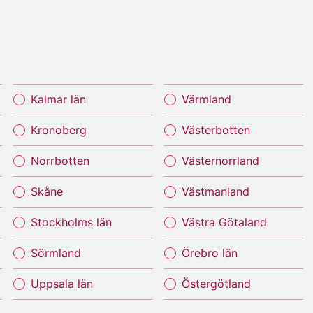
Kalmar län
Värmland
Kronoberg
Västerbotten
Norrbotten
Västernorrland
Skåne
Västmanland
Stockholms län
Västra Götaland
Sörmland
Örebro län
Uppsala län
Östergötland