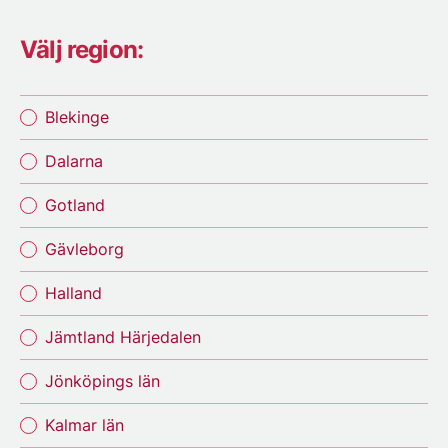
Välj region:
Blekinge
Dalarna
Gotland
Gävleborg
Halland
Jämtland Härjedalen
Jönköpings län
Kalmar län