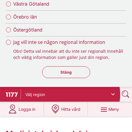
Västra Götaland
Örebro län
Östergötland
Jag vill inte se någon regional information
Obs! Detta val innebär att du inte ser regionalt innehåll
och viktig information som gäller just din region.
Stäng regionsväljaren
Stäng
Välj
region
Till startsidan för 1177
på 1177.se
på 1177.se
Meny
Logga in
Hitta vård