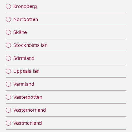
Kronoberg
Norrbotten
Skåne
Stockholms län
Sörmland
Uppsala län
Värmland
Västerbotten
Västernorrland
Västmanland