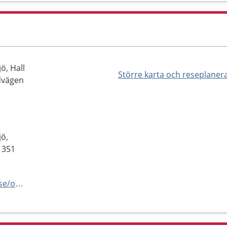
ö, Hall
Större karta och reseplaner
ndvägen
jö,
, 351
https://www.regionkronoberg.se/om-region-kronoberg/verksamhetsorganisation/halso--och-sjukvard/sjukhusvard/