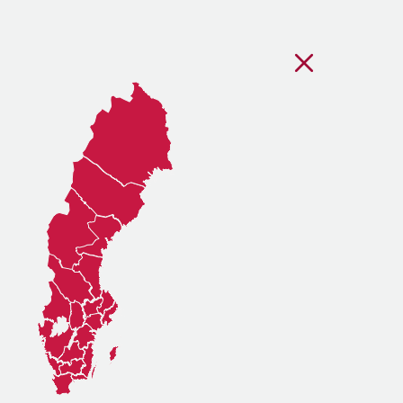
Stäng regionsvälj