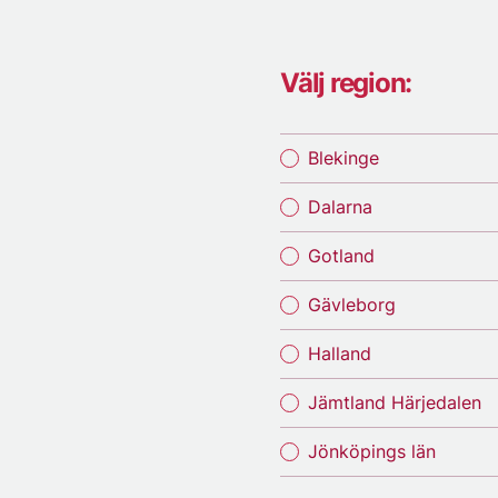
Välj region:
Blekinge
Dalarna
Gotland
Gävleborg
Halland
Jämtland Härjedalen
Jönköpings län