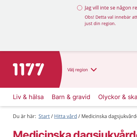
Jag vill inte se någon 
Obs! Detta val innebär att
just din region.
Till startsidan för 1177
Välj
region
Liv & hälsa
Barn & gravid
Olyckor & sk
Du är här:
Start
Hitta vård
Medicinska dagsjukvård
Medicinska dagsjukvårde