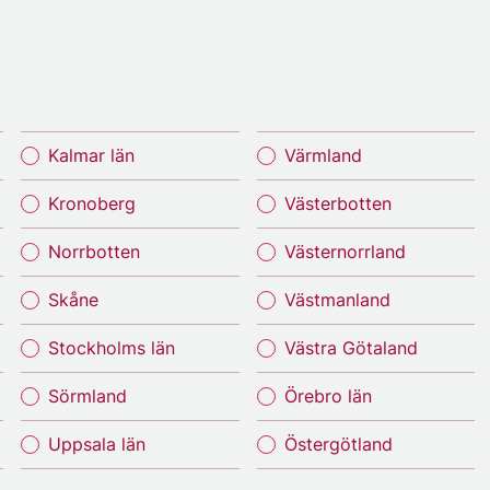
Kalmar län
Värmland
Kronoberg
Västerbotten
Norrbotten
Västernorrland
Skåne
Västmanland
Stockholms län
Västra Götaland
Sörmland
Örebro län
Uppsala län
Östergötland