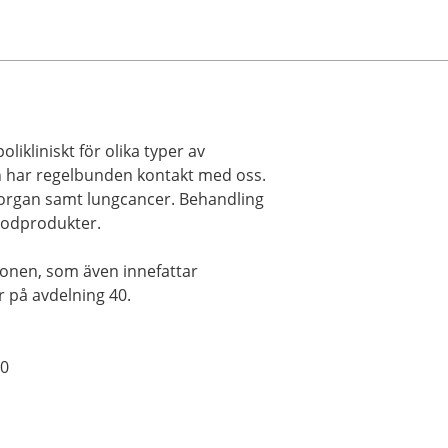
ikliniskt för olika typer av
h har regelbunden kontakt med oss.
 organ samt lungcancer. Behandling
blodprodukter.
ionen, som även innefattar
 på avdelning 40.
00