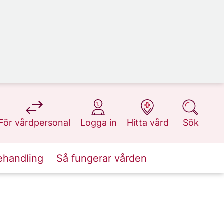
på 1177.se
på 1177.se
på 1177.se
på 1177.se
För vårdpersonal
Logga in
Hitta vård
Sök
ehandling
Så fungerar vården