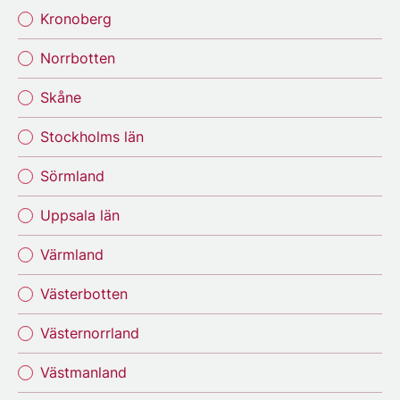
Kronoberg
Norrbotten
Skåne
Stockholms län
Sörmland
Uppsala län
Värmland
Västerbotten
Västernorrland
Västmanland