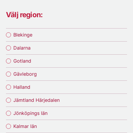
Välj region:
Blekinge
Dalarna
Gotland
Gävleborg
Halland
Jämtland Härjedalen
Jönköpings län
Kalmar län