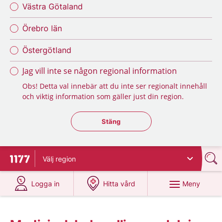
Västra Götaland
Örebro län
Östergötland
Jag vill inte se någon regional information
Obs! Detta val innebär att du inte ser regionalt innehåll
och viktig information som gäller just din region.
Stäng regionsväljaren
Stäng
Välj
region
Till startsidan för 1177
på 1177.se
på 1177.se
Meny
Logga in
Hitta vård