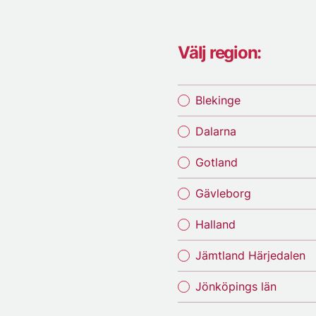
Välj region:
Blekinge
Dalarna
Gotland
Gävleborg
Halland
Jämtland Härjedalen
Jönköpings län