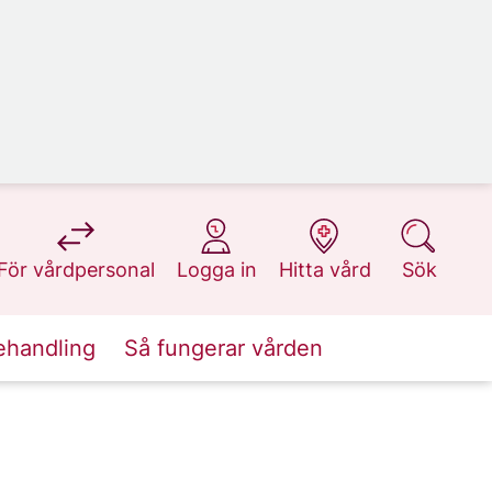
på 1177.se
på 1177.se
på 1177.se
på 1177.se
För vårdpersonal
Logga in
Hitta vård
Sök
ehandling
Så fungerar vården