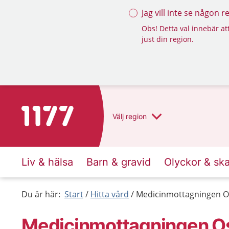
Jag vill inte se någon 
Obs! Detta val innebär att
just din region.
Till startsidan för 1177
Välj
region
Liv & hälsa
Barn & gravid
Olyckor & sk
Du är här:
Start
Hitta vård
Medicinmottagningen 
Medicinmottagningen 