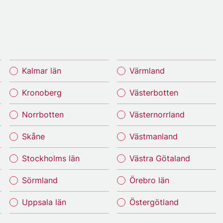
Kalmar län
Värmland
Kronoberg
Västerbotten
Norrbotten
Västernorrland
Skåne
Västmanland
Stockholms län
Västra Götaland
Sörmland
Örebro län
Uppsala län
Östergötland