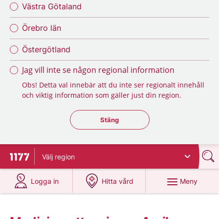
Västra Götaland
Örebro län
Östergötland
Jag vill inte se någon regional information
Obs! Detta val innebär att du inte ser regionalt innehåll
och viktig information som gäller just din region.
Stäng regionsväljaren
Stäng
Välj
region
Till startsidan för 1177
på 1177.se
på 1177.se
Meny
Logga in
Hitta vård