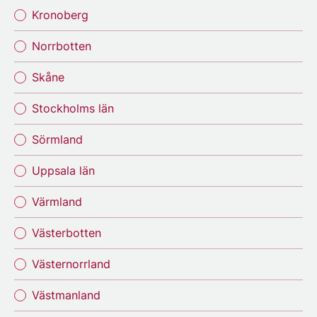
Kronoberg
Norrbotten
Skåne
Stockholms län
Sörmland
Uppsala län
Värmland
Västerbotten
Västernorrland
Västmanland