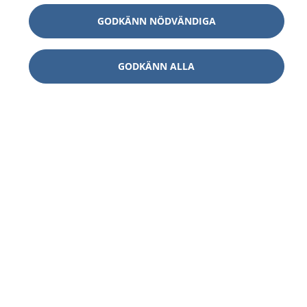
GODKÄNN NÖDVÄNDIGA
GODKÄNN ALLA
1177
–
tryggt om din hälsa och vård
På 1177.se får du råd om hälsa och information om