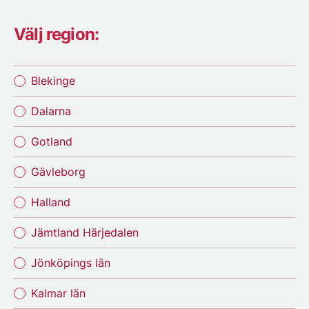
Välj region:
Blekinge
Dalarna
Gotland
Gävleborg
Halland
Jämtland Härjedalen
Jönköpings län
Kalmar län