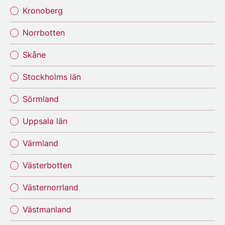
Kronoberg
Norrbotten
Skåne
Stockholms län
Sörmland
Uppsala län
Värmland
Västerbotten
Västernorrland
Västmanland