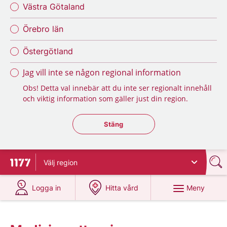
Västra Götaland
Örebro län
Östergötland
Jag vill inte se någon regional information
Obs! Detta val innebär att du inte ser regionalt innehåll
och viktig information som gäller just din region.
Stäng regionsväljaren
Stäng
Välj
region
Till startsidan för 1177
på 1177.se
på 1177.se
Meny
Logga in
Hitta vård