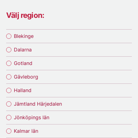
Välj region:
Blekinge
Dalarna
Gotland
Gävleborg
Halland
Jämtland Härjedalen
Jönköpings län
Kalmar län