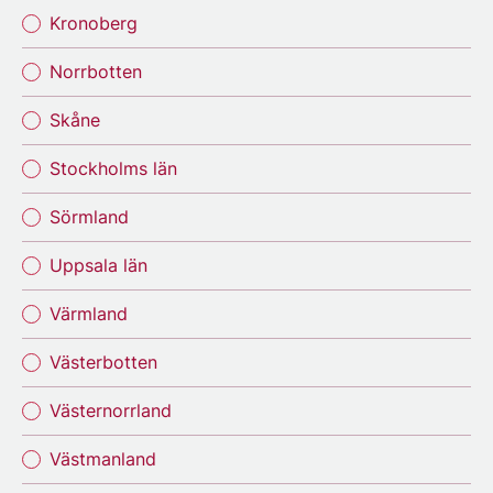
Kronoberg
Norrbotten
Skåne
Stockholms län
Sörmland
Uppsala län
Värmland
Västerbotten
Västernorrland
Västmanland