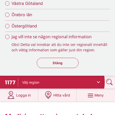
Västra Götaland
Örebro län
Östergötland
Jag vill inte se någon regional information
Obs! Detta val innebär att du inte ser regionalt innehåll
och viktig information som gäller just din region.
Stäng regionsväljaren
Stäng
Välj
region
Till startsidan för 1177
på 1177.se
på 1177.se
Meny
Logga in
Hitta vård