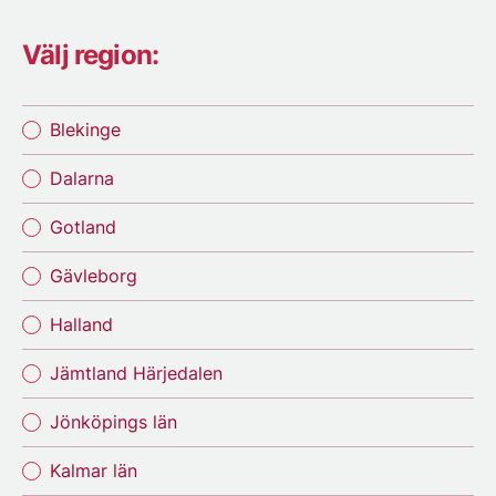
Välj region:
Blekinge
Dalarna
Gotland
Gävleborg
Halland
Jämtland Härjedalen
Jönköpings län
Kalmar län