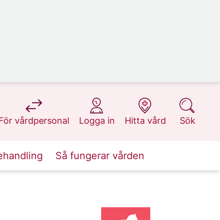
på 1177.se
på 1177.se
på 1177.se
på 1177.se
För vårdpersonal
Logga in
Hitta vård
Sök
ehandling
Så fungerar vården