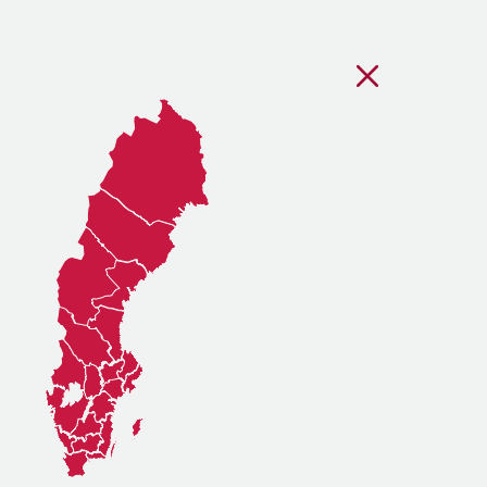
Stäng regionsvälj