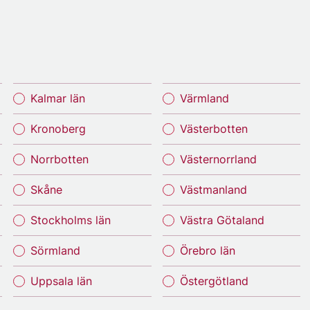
Kalmar län
Värmland
Kronoberg
Västerbotten
Norrbotten
Västernorrland
Skåne
Västmanland
Stockholms län
Västra Götaland
Sörmland
Örebro län
Uppsala län
Östergötland