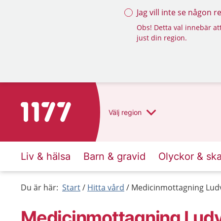
Jag vill inte se någon 
Obs! Detta val innebär att
just din region.
Till startsidan för 1177
Välj
region
Liv & hälsa
Barn & gravid
Olyckor & sk
Du är här:
Start
Hitta vård
Medicinmottagning Lud
Medicinmottagning Ludv