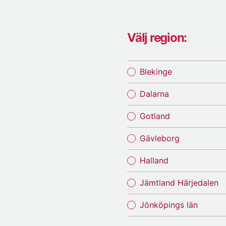
Välj region:
Blekinge
Dalarna
Gotland
Gävleborg
Halland
Jämtland Härjedalen
Jönköpings län