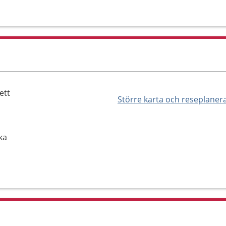
ett
Större karta och reseplaner
ka