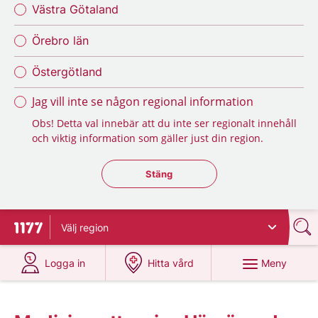
Västra Götaland
Örebro län
Östergötland
Jag vill inte se någon regional information
Obs! Detta val innebär att du inte ser regionalt innehåll
och viktig information som gäller just din region.
Stäng regionsväljaren
Stäng
Välj
region
Till startsidan för 1177
på 1177.se
på 1177.se
Meny
Logga in
Hitta vård