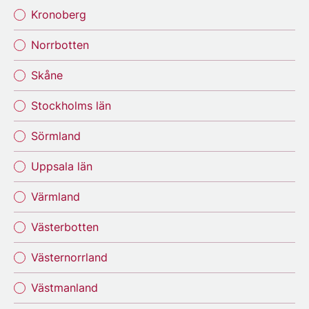
Kronoberg
Norrbotten
Skåne
Stockholms län
Sörmland
Uppsala län
Värmland
Västerbotten
Västernorrland
Västmanland