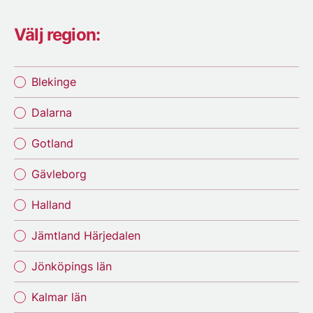
Välj region:
Blekinge
Dalarna
Gotland
Gävleborg
Halland
Jämtland Härjedalen
Jönköpings län
Kalmar län