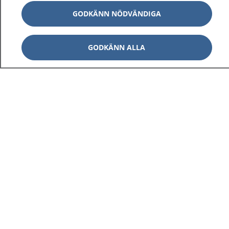
GODKÄNN NÖDVÄNDIGA
GODKÄNN ALLA
1177
–
tryggt om din hälsa och vård
På 1177.se får du råd om hälsa och information om