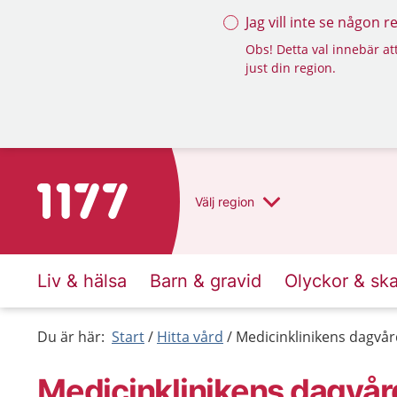
Jag vill inte se någon 
Obs! Detta val innebär att
just din region.
Till startsidan för 1177
Välj
region
Liv & hälsa
Barn & gravid
Olyckor & sk
Du är här:
Start
Hitta vård
Medicinklinikens dagvå
Medicinklinikens dagvå