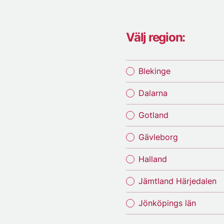
Välj region:
Blekinge
Dalarna
Gotland
Gävleborg
Halland
Jämtland Härjedalen
Jönköpings län