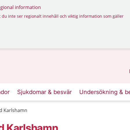
regional information
 du inte ser regionalt innehåll och viktig information som gäller
ador
Sjukdomar & besvär
Undersökning & b
rd Karlshamn
rd Karlshamn