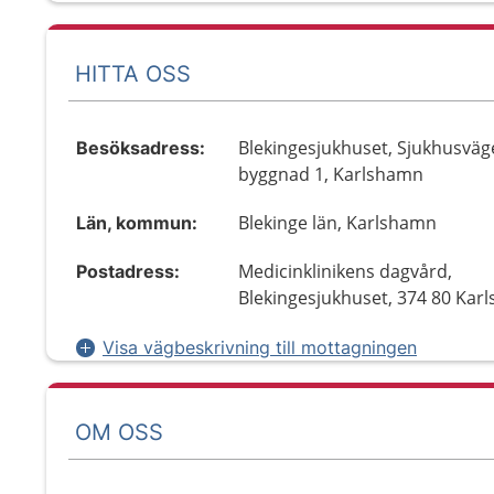
HITTA OSS
Blekingesjukhuset, Sjukhusväg
Besöksadress:
byggnad 1, Karlshamn
Blekinge län, Karlshamn
Län, kommun:
Medicinklinikens dagvård,
Postadress:
Blekingesjukhuset, 374 80 Kar
Visa vägbeskrivning till mottagningen
OM OSS