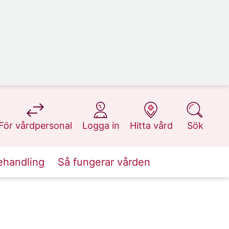
på 1177.se
på 1177.se
på 1177.se
på 1177.se
För vårdpersonal
Logga in
Hitta vård
Sök
ehandling
Så fungerar vården