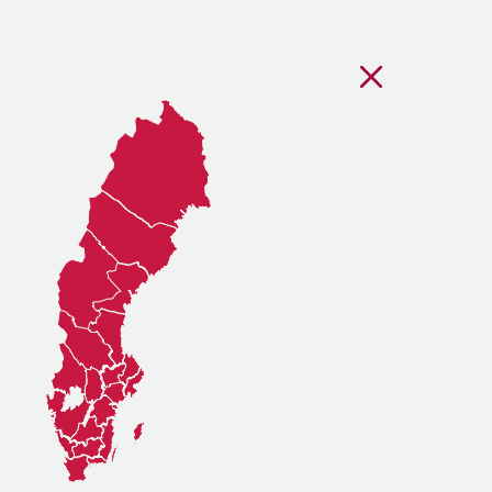
Stäng regionsvälj