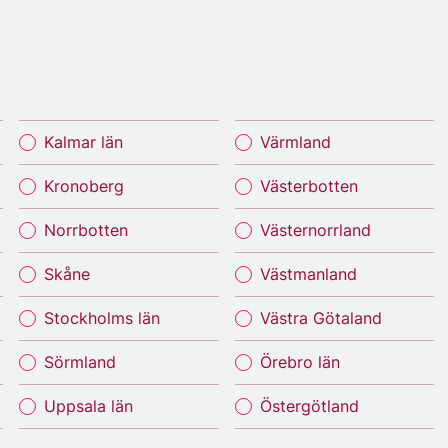
Kalmar län
Värmland
Kronoberg
Västerbotten
Norrbotten
Västernorrland
Skåne
Västmanland
Stockholms län
Västra Götaland
Sörmland
Örebro län
Uppsala län
Östergötland