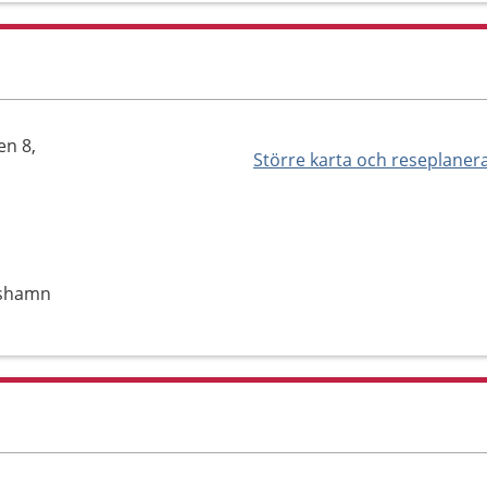
en 8,
Större karta och reseplaner
lshamn