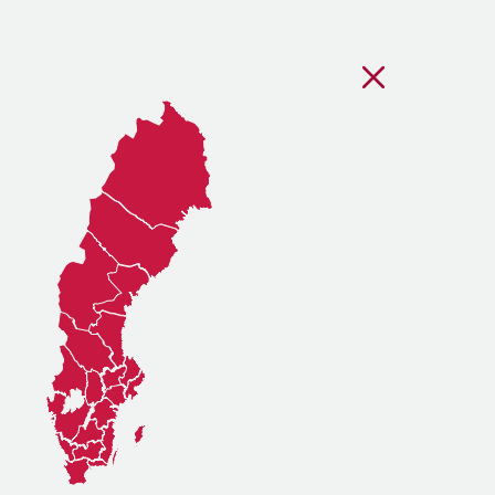
Stäng regionsvälj