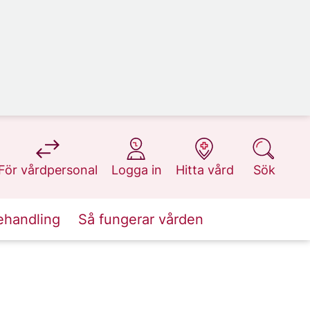
på 1177.se
på 1177.se
på 1177.se
på 1177.se
För vårdpersonal
Logga in
Hitta vård
Sök
ehandling
Så fungerar vården