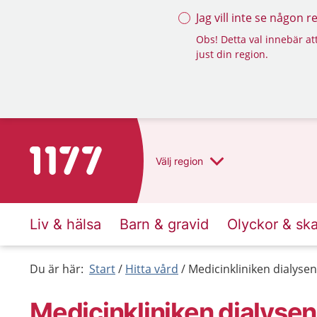
Jag vill inte se någon 
Obs! Detta val innebär att
just din region.
Till startsidan för 1177
Välj
region
Liv & hälsa
Barn & gravid
Olyckor & sk
Du är här:
Start
Hitta vård
Medicinkliniken dialyse
Medicinkliniken dialysen