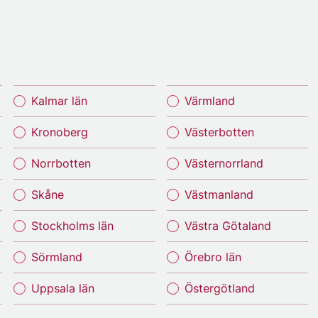
Kalmar län
Värmland
Kronoberg
Västerbotten
Norrbotten
Västernorrland
Skåne
Västmanland
Stockholms län
Västra Götaland
Sörmland
Örebro län
Uppsala län
Östergötland