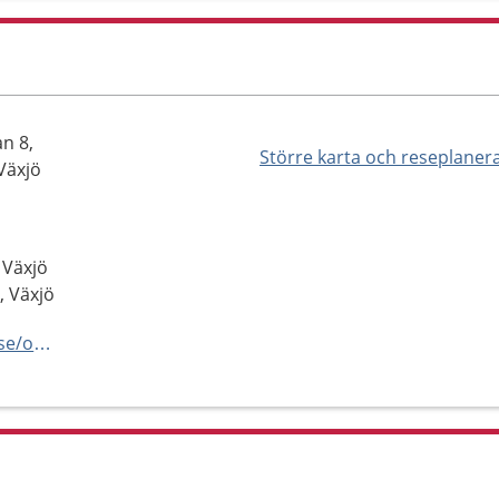
an 8,
Större karta och reseplaner
Växjö
 Växjö
, Växjö
https://www.regionkronoberg.se/om-region-kronoberg/verksamhetsorganisation/halso--och-sjukvard/sjukhusvard/