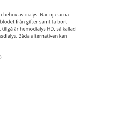
i behov av dialys. När njurarna
blodet från gifter samt ta bort
t tillgå är hemodialys HD, så kallad
åsdialys. Båda alternativen kan
0