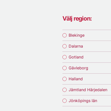
Välj region:
Blekinge
Dalarna
Gotland
Gävleborg
Halland
Jämtland Härjedalen
Jönköpings län