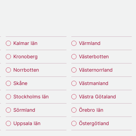
Kalmar län
Värmland
Kronoberg
Västerbotten
Norrbotten
Västernorrland
Skåne
Västmanland
Stockholms län
Västra Götaland
Sörmland
Örebro län
Uppsala län
Östergötland