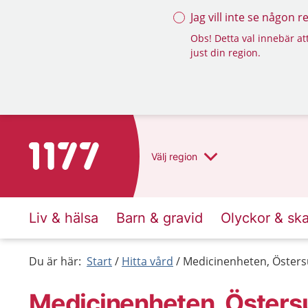
Jag vill inte se någon 
Obs! Detta val innebär att
just din region.
Till startsidan för 1177
Välj
region
Liv & hälsa
Barn & gravid
Olyckor & sk
Du är här:
Start
Hitta vård
Medicinenheten, Öster
Medicinenheten, Östers