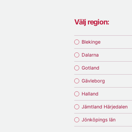
Välj region:
Blekinge
Dalarna
Gotland
Gävleborg
Halland
Jämtland Härjedalen
Jönköpings län