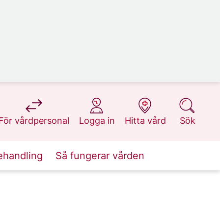
på 1177.se
på 1177.se
på 1177.se
på 1177.se
För vårdpersonal
Logga in
Hitta vård
Sök
ehandling
Så fungerar vården