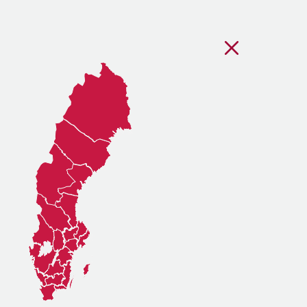
Stäng regionsvälj