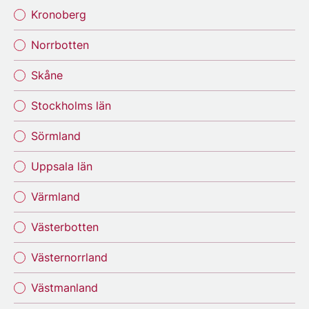
Kronoberg
Norrbotten
Skåne
Stockholms län
Sörmland
Uppsala län
Värmland
Västerbotten
Västernorrland
Västmanland