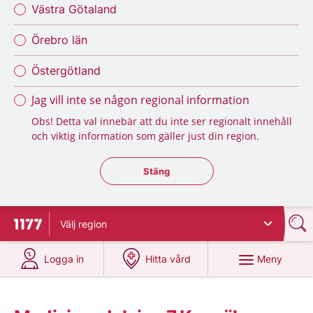
Västra Götaland
Örebro län
Östergötland
Jag vill inte se någon regional information
Obs! Detta val innebär att du inte ser regionalt innehåll
och viktig information som gäller just din region.
Stäng regionsväljaren
Stäng
Välj
region
Till startsidan för 1177
på 1177.se
på 1177.se
Meny
Logga in
Hitta vård