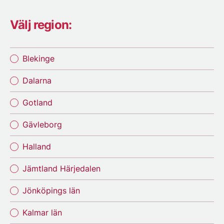
Välj region:
Blekinge
Dalarna
Gotland
Gävleborg
Halland
Jämtland Härjedalen
Jönköpings län
Kalmar län