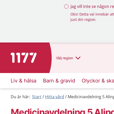
Jag vill inte se någon 
Obs! Detta val innebär att
just din region.
Till startsidan för 1177
Välj
region
Liv & hälsa
Barn & gravid
Olyckor & sk
Du är här:
Start
Hitta vård
Medicinavdelning 5 Alin
Medicinavdelning 5 Alin