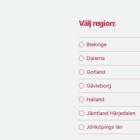
Välj region:
Blekinge
Dalarna
Gotland
Gävleborg
Halland
Jämtland Härjedalen
Jönköpings län