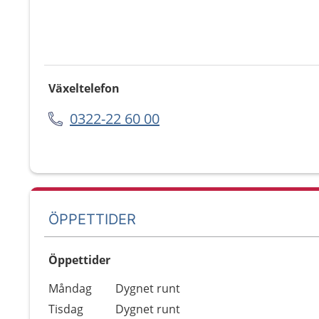
Växeltelefon
0322-22 60 00
ÖPPETTIDER
Öppettider
Öppettider
Kommentarer
Måndag
Dygnet runt
Dag
Tisdag
Dygnet runt