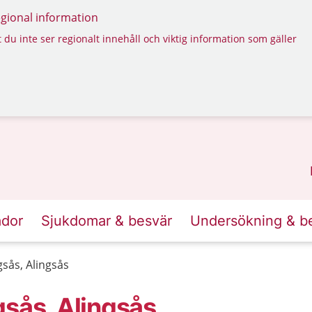
regional information
 du inte ser regionalt innehåll och viktig information som gäller
ador
Sjukdomar & besvär
Undersökning & b
gsås, Alingsås
gsås, Alingsås