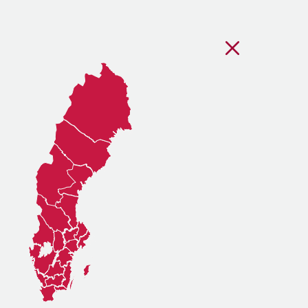
Stäng regionsvälj