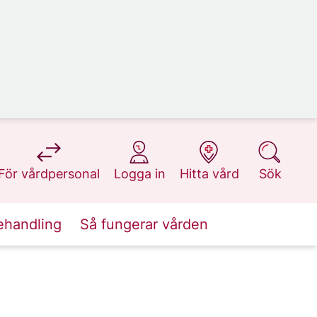
på 1177.se
på 1177.se
på 1177.se
på 1177.se
För vårdpersonal
Logga in
Hitta vård
Sök
ehandling
Så fungerar vården