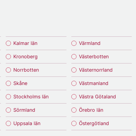
Kalmar län
Värmland
Kronoberg
Västerbotten
Norrbotten
Västernorrland
Skåne
Västmanland
Stockholms län
Västra Götaland
Sörmland
Örebro län
Uppsala län
Östergötland