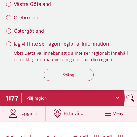
Västra Götaland
Örebro län
Östergötland
Jag vill inte se någon regional information
Obs! Detta val innebär att du inte ser regionalt innehåll
och viktig information som gäller just din region.
Stäng regionsväljaren
Stäng
Välj
region
Till startsidan för 1177
på 1177.se
på 1177.se
Meny
Logga in
Hitta vård