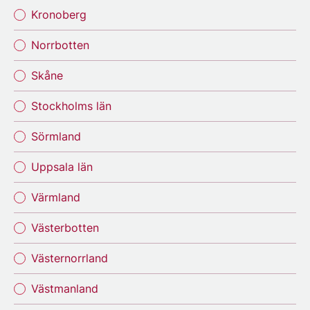
Kronoberg
Norrbotten
Skåne
Stockholms län
Sörmland
Uppsala län
Värmland
Västerbotten
Västernorrland
Västmanland