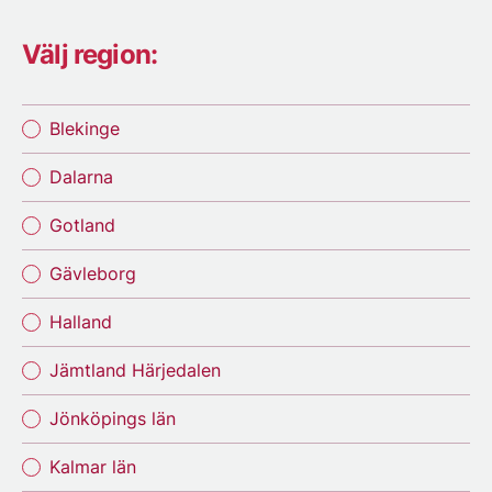
Välj region:
Blekinge
Dalarna
Gotland
Gävleborg
Halland
Jämtland Härjedalen
Jönköpings län
Kalmar län