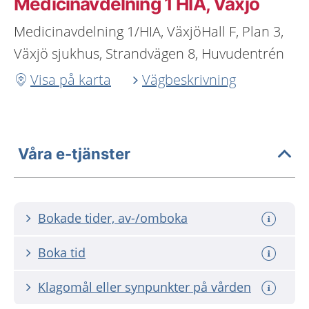
Medicinavdelning 1 HIA, Växjö
Medicinavdelning 1/HIA, VäxjöHall F, Plan 3,
Växjö sjukhus, Strandvägen 8, Huvudentrén
Visa på karta
Vägbeskrivning
Våra e-tjänster
Bokade tider, av-/omboka
Boka tid
Klagomål eller synpunkter på vården