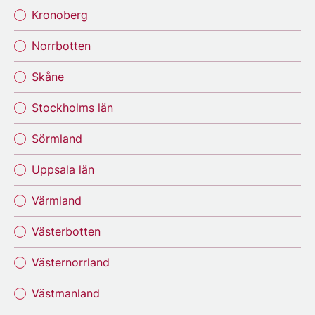
Kronoberg
Norrbotten
Skåne
Stockholms län
Sörmland
Uppsala län
Värmland
Västerbotten
Västernorrland
Västmanland