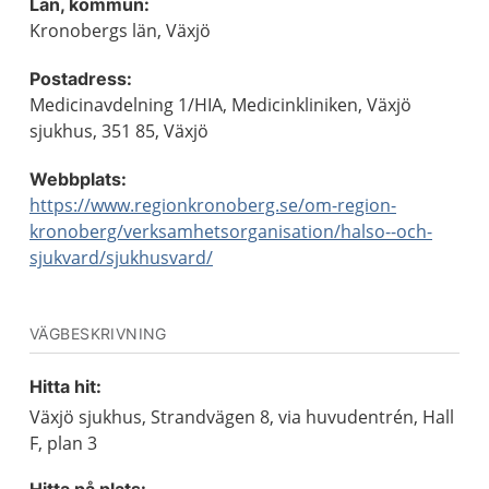
Län, kommun:
Kronobergs län, Växjö
Postadress:
Medicinavdelning 1/HIA, Medicinkliniken, Växjö
sjukhus, 351 85, Växjö
Webbplats:
https://www.regionkronoberg.se/om-region-
kronoberg/verksamhetsorganisation/halso--och-
sjukvard/sjukhusvard/
VÄGBESKRIVNING
Hitta hit:
Växjö sjukhus, Strandvägen 8, via huvudentrén, Hall
F, plan 3