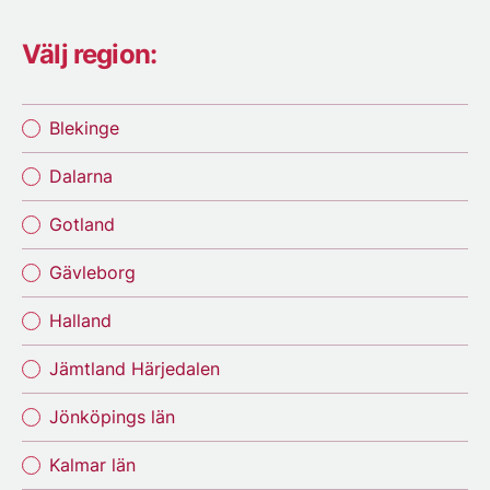
Välj region:
Blekinge
Dalarna
Gotland
Gävleborg
Halland
Jämtland Härjedalen
Jönköpings län
Kalmar län