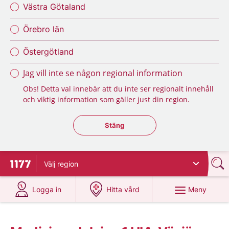
Västra Götaland
Örebro län
Östergötland
Jag vill inte se någon regional information
Obs! Detta val innebär att du inte ser regionalt innehåll
och viktig information som gäller just din region.
Stäng regionsväljaren
Stäng
Välj
region
Till startsidan för 1177
på 1177.se
på 1177.se
Meny
Logga in
Hitta vård