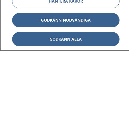
HANTERA KAKOR
GODKÄNN NÖDVÄNDIGA
GODKÄNN ALLA
1177
–
tryggt om din hälsa och vård