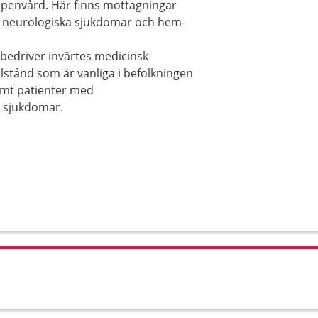
ppenvård. Här finns mottagningar
h neurologiska sjukdomar och hem-
 bedriver invärtes medicinsk
stånd som är vanliga i befolkningen
samt patienter med
a sjukdomar.