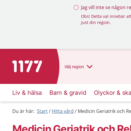
Jag vill inte se någon 
Obs! Detta val innebär att
just din region.
Till startsidan för 1177
Välj
region
Liv & hälsa
Barn & gravid
Olyckor & sk
Du är här:
Start
Hitta vård
Medicin Geriatrik och Re
Medicin Geriatrik och Reh