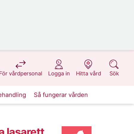
på 1177.se
på 1177.se
på 1177.se
på 1177.se
För vårdpersonal
Logga in
Hitta vård
Sök
ehandling
Så fungerar vården
a lasarett