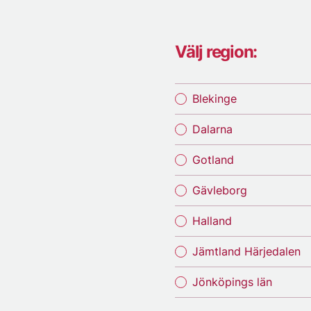
Välj region:
Blekinge
Dalarna
Gotland
Gävleborg
Halland
Jämtland Härjedalen
Jönköpings län