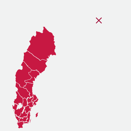
Stäng regionsvälj