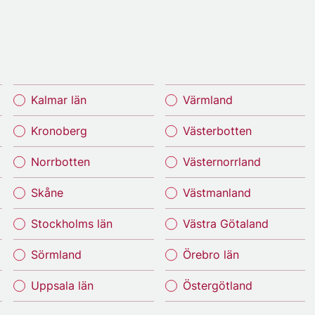
Kalmar län
Värmland
Kronoberg
Västerbotten
Norrbotten
Västernorrland
Skåne
Västmanland
Stockholms län
Västra Götaland
Sörmland
Örebro län
Uppsala län
Östergötland