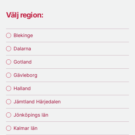
Välj region:
Blekinge
Dalarna
Gotland
Gävleborg
Halland
Jämtland Härjedalen
Jönköpings län
Kalmar län