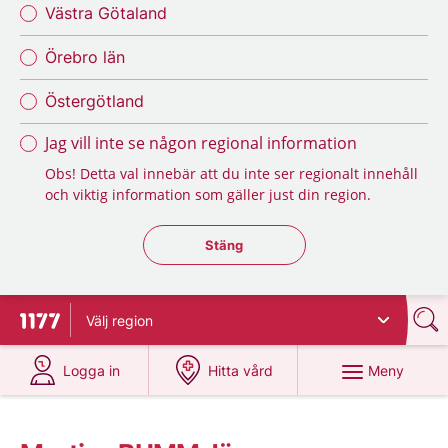
Västra Götaland
Örebro län
Östergötland
Jag vill inte se någon regional information
Obs! Detta val innebär att du inte ser regionalt innehåll
och viktig information som gäller just din region.
Stäng regionsväljaren
Stäng
Välj
region
Till startsidan för 1177
på 1177.se
på 1177.se
Meny
Logga in
Hitta vård