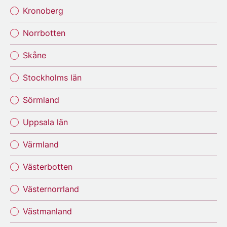
Kronoberg
Norrbotten
Skåne
Stockholms län
Sörmland
Uppsala län
Värmland
Västerbotten
Västernorrland
Västmanland