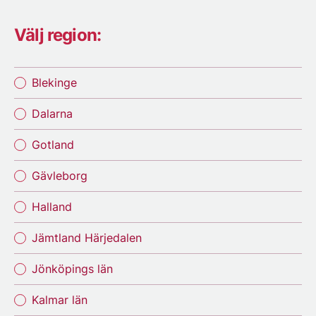
Välj region:
Blekinge
Dalarna
Gotland
Gävleborg
Halland
Jämtland Härjedalen
Jönköpings län
Kalmar län