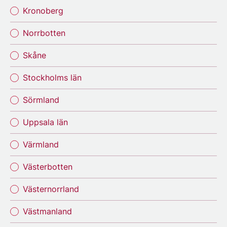
Kronoberg
Norrbotten
Skåne
Stockholms län
Sörmland
Uppsala län
Värmland
Västerbotten
Västernorrland
Västmanland