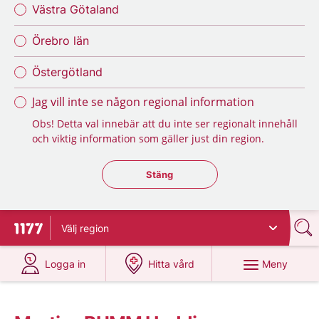
Västra Götaland
Örebro län
Östergötland
Jag vill inte se någon regional information
Obs! Detta val innebär att du inte ser regionalt innehåll
och viktig information som gäller just din region.
Stäng regionsväljaren
Stäng
Välj
region
Till startsidan för 1177
på 1177.se
på 1177.se
Meny
Logga in
Hitta vård