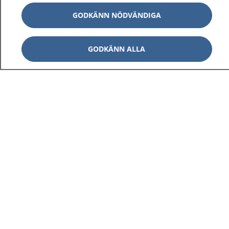
GODKÄNN NÖDVÄNDIGA
GODKÄNN ALLA
1177
–
tryggt om din hälsa och vård
På 1177.se får du råd om hälsa och information om