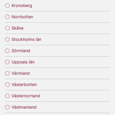
Kronoberg
Norrbotten
Skåne
Stockholms län
Sörmland
Uppsala län
Värmland
Västerbotten
Västernorrland
Västmanland