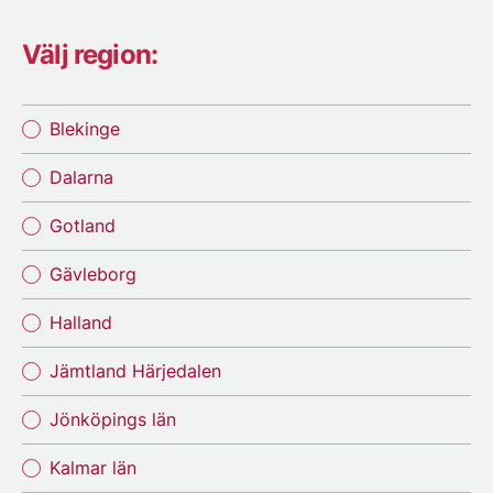
Välj region:
Blekinge
Dalarna
Gotland
Gävleborg
Halland
Jämtland Härjedalen
Jönköpings län
Kalmar län