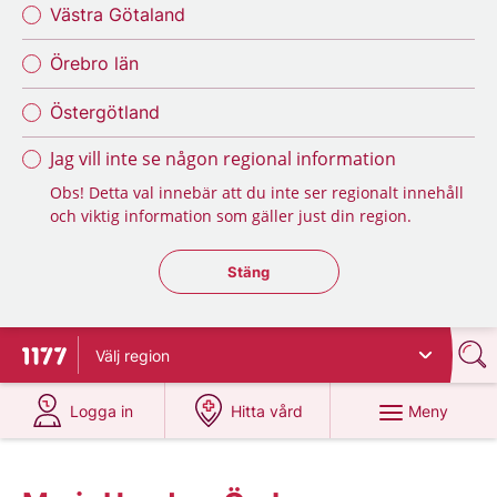
Västra Götaland
Örebro län
Östergötland
Jag vill inte se någon regional information
Obs! Detta val innebär att du inte ser regionalt innehåll
och viktig information som gäller just din region.
Stäng regionsväljaren
Stäng
Välj
region
Till startsidan för 1177
på 1177.se
på 1177.se
Meny
Logga in
Hitta vård