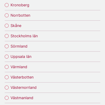
Kronoberg
Norrbotten
Skåne
Stockholms län
Sörmland
Uppsala län
Värmland
Västerbotten
Västernorrland
Västmanland