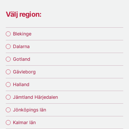
Välj region:
Blekinge
Dalarna
Gotland
Gävleborg
Halland
Jämtland Härjedalen
Jönköpings län
Kalmar län