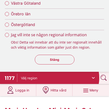
Västra Götaland
Örebro län
Östergötland
Jag vill inte se någon regional information
Obs! Detta val innebär att du inte ser regionalt innehåll
och viktig information som gäller just din region.
Stäng regionsväljaren
Stäng
Välj
region
Till startsidan för 1177
på 1177.se
på 1177.se
Meny
Logga in
Hitta vård