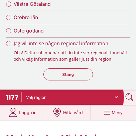
Västra Götaland
Örebro län
Östergötland
Jag vill inte se någon regional information
Obs! Detta val innebär att du inte ser regionalt innehåll
och viktig information som gäller just din region.
Stäng regionsväljaren
Stäng
Välj
region
Till startsidan för 1177
på 1177.se
på 1177.se
Meny
Logga in
Hitta vård