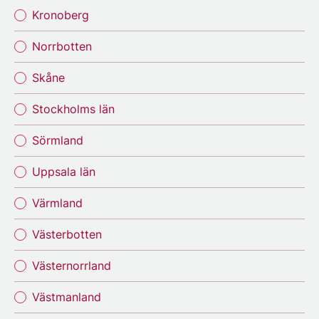
Kronoberg
Norrbotten
Skåne
Stockholms län
Sörmland
Uppsala län
Värmland
Västerbotten
Västernorrland
Västmanland