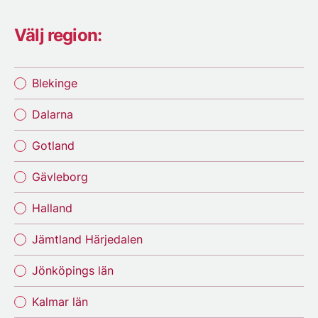
Välj region:
Blekinge
Dalarna
Gotland
Gävleborg
Halland
Jämtland Härjedalen
Jönköpings län
Kalmar län