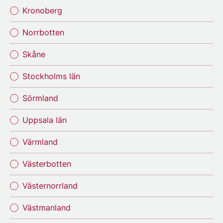
Kronoberg
Norrbotten
Skåne
Stockholms län
Sörmland
Uppsala län
Värmland
Västerbotten
Västernorrland
Västmanland