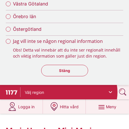
Västra Götaland
Örebro län
Östergötland
Jag vill inte se någon regional information
Obs! Detta val innebär att du inte ser regionalt innehåll
och viktig information som gäller just din region.
Stäng regionsväljaren
Stäng
Välj
region
Till startsidan för 1177
på 1177.se
på 1177.se
Meny
Logga in
Hitta vård