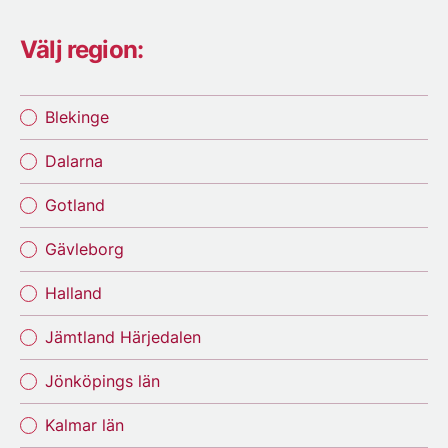
Välj region:
Blekinge
Dalarna
Gotland
Gävleborg
Halland
Jämtland Härjedalen
Jönköpings län
Kalmar län