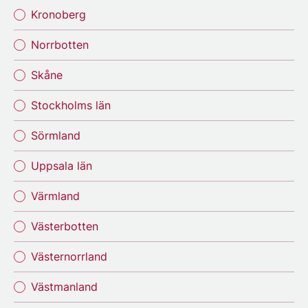
Kronoberg
Norrbotten
Skåne
Stockholms län
Sörmland
Uppsala län
Värmland
Västerbotten
Västernorrland
Västmanland