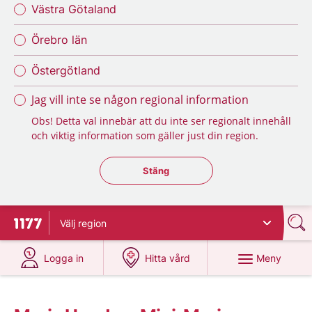
Västra Götaland
Örebro län
Östergötland
Jag vill inte se någon regional information
Obs! Detta val innebär att du inte ser regionalt innehåll
och viktig information som gäller just din region.
Stäng regionsväljaren
Stäng
Välj
region
Till startsidan för 1177
på 1177.se
på 1177.se
Meny
Logga in
Hitta vård