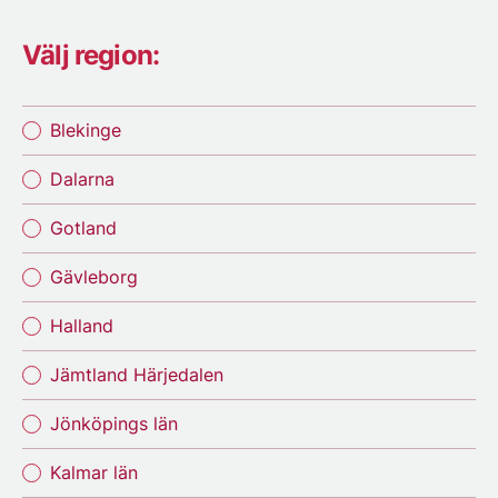
Välj region:
Blekinge
Dalarna
Gotland
Gävleborg
Halland
Jämtland Härjedalen
Jönköpings län
Kalmar län