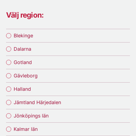
Välj region:
Blekinge
Dalarna
Gotland
Gävleborg
Halland
Jämtland Härjedalen
Jönköpings län
Kalmar län