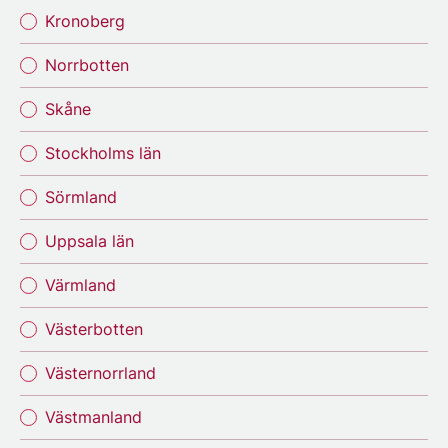
Kronoberg
Norrbotten
Skåne
Stockholms län
Sörmland
Uppsala län
Värmland
Västerbotten
Västernorrland
Västmanland