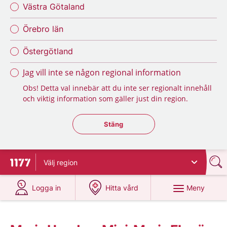
Västra Götaland
Örebro län
Östergötland
Jag vill inte se någon regional information
Obs! Detta val innebär att du inte ser regionalt innehåll
och viktig information som gäller just din region.
Stäng regionsväljaren
Stäng
Välj
region
Till startsidan för 1177
på 1177.se
på 1177.se
Meny
Logga in
Hitta vård