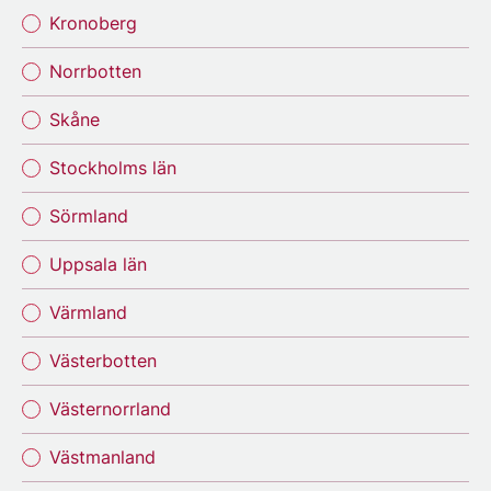
Kronoberg
Norrbotten
Skåne
Stockholms län
Sörmland
Uppsala län
Värmland
Västerbotten
Västernorrland
Västmanland