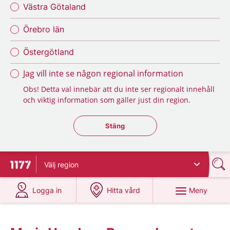
Västra Götaland
Örebro län
Östergötland
Jag vill inte se någon regional information
Obs! Detta val innebär att du inte ser regionalt innehåll
och viktig information som gäller just din region.
Stäng regionsväljaren
Stäng
Välj
region
Till startsidan för 1177
på 1177.se
på 1177.se
Meny
Logga in
Hitta vård