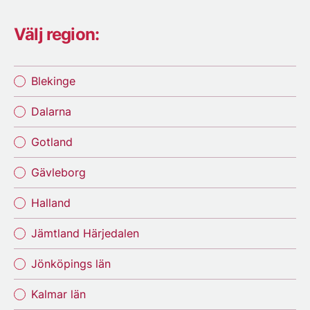
Välj region:
Blekinge
Dalarna
Gotland
Gävleborg
Halland
Jämtland Härjedalen
Jönköpings län
Kalmar län