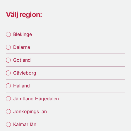
Välj region:
Blekinge
Dalarna
Gotland
Gävleborg
Halland
Jämtland Härjedalen
Jönköpings län
Kalmar län