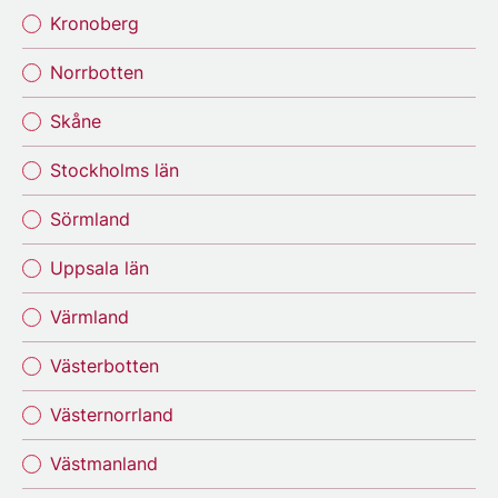
Kronoberg
Norrbotten
Skåne
Stockholms län
Sörmland
Uppsala län
Värmland
Västerbotten
Västernorrland
Västmanland