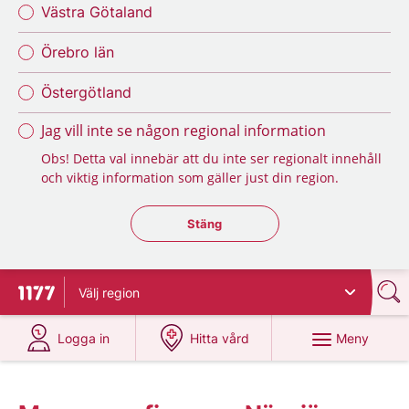
Västra Götaland
Örebro län
Östergötland
Jag vill inte se någon regional information
Obs! Detta val innebär att du inte ser regionalt innehåll
och viktig information som gäller just din region.
Stäng regionsväljaren
Stäng
Välj
region
Till startsidan för 1177
på 1177.se
på 1177.se
Meny
Logga in
Hitta vård