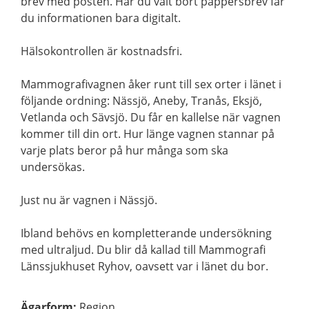
brev med posten. Har du valt bort pappersbrev får
du informationen bara digitalt.
Hälsokontrollen är kostnadsfri.
Mammografivagnen åker runt till sex orter i länet i
följande ordning: Nässjö, Aneby, Tranås, Eksjö,
Vetlanda och Sävsjö. Du får en kallelse när vagnen
kommer till din ort. Hur länge vagnen stannar på
varje plats beror på hur många som ska
undersökas.
Just nu är vagnen i Nässjö.
Ibland behövs en kompletterande undersökning
med ultraljud. Du blir då kallad till Mammografi
Länssjukhuset Ryhov, oavsett var i länet du bor.
Ägarform
:
Region