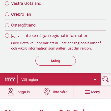
Västra Götaland
Örebro län
Östergötland
Jag vill inte se någon regional information
Obs! Detta val innebär att du inte ser regionalt innehåll
och viktig information som gäller just din region.
Stäng regionsväljaren
Stäng
Välj
region
Till startsidan för 1177
på 1177.se
på 1177.se
Meny
Logga in
Hitta vård