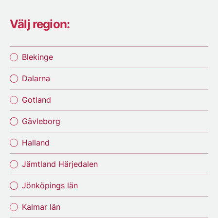
Välj region:
Blekinge
Dalarna
Gotland
Gävleborg
Halland
Jämtland Härjedalen
Jönköpings län
Kalmar län