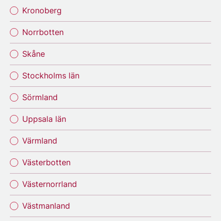
Kronoberg
Norrbotten
Skåne
Stockholms län
Sörmland
Uppsala län
Värmland
Västerbotten
Västernorrland
Västmanland