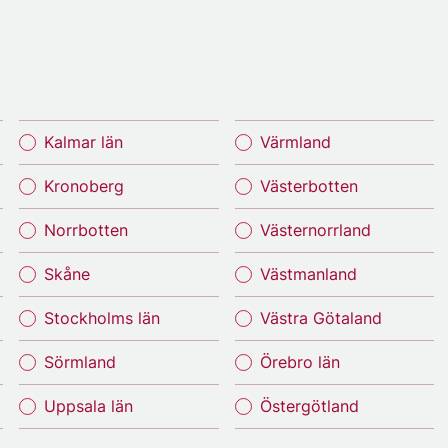
Kalmar län
Värmland
Kronoberg
Västerbotten
Norrbotten
Västernorrland
Skåne
Västmanland
Stockholms län
Västra Götaland
Sörmland
Örebro län
Uppsala län
Östergötland