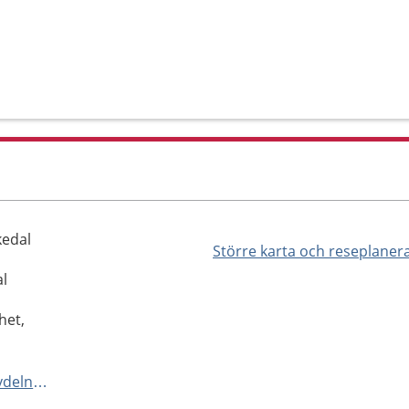
kedal
Större karta och reseplaner
al
het,
http://www.nusjukvarden.se/avdelningar-och-mottagningar/mammografienheten/