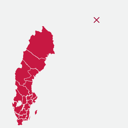
Stäng regionsvälj