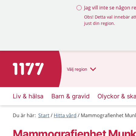
Jag vill inte se någon 
Obs! Detta val innebär att
just din region.
Till startsidan för 1177
Välj
region
Liv & hälsa
Barn & gravid
Olyckor & sk
Du är här:
Start
Hitta vård
Mammografienhet Munk
Mammografienhet Munke