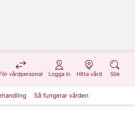
på 1177.se
på 1177.se
på 1177.se
på 1177.se
För vårdpersonal
Logga in
Hitta vård
Sök
ehandling
Så fungerar vården