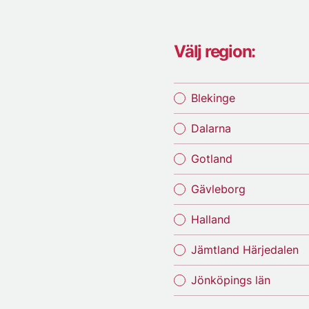
Välj region:
Blekinge
Dalarna
Gotland
Gävleborg
Halland
Jämtland Härjedalen
Jönköpings län