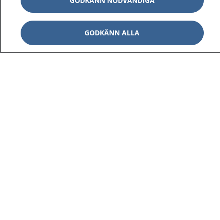
GODKÄNN NÖDVÄNDIGA
GODKÄNN ALLA
1177
–
tryggt om din hälsa och vård
På 1177.se får du råd om hälsa och information om
sjukdomar och vilka mottagningar du kan kontakta.
Logga in för att läsa din journal och göra dina
vårdärenden. Ring telefonnummer 1177 för
sjukvårdsrådgivning dygnet runt.
1177 ger dig råd när du vill må bättre.