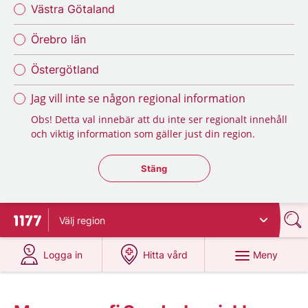
Västra Götaland
Örebro län
Östergötland
Jag vill inte se någon regional information
Obs! Detta val innebär att du inte ser regionalt innehåll
och viktig information som gäller just din region.
Stäng regionsväljaren
Stäng
Välj
region
Till startsidan för 1177
på 1177.se
på 1177.se
Meny
Logga in
Hitta vård