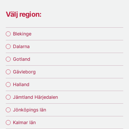
Välj region:
Blekinge
Dalarna
Gotland
Gävleborg
Halland
Jämtland Härjedalen
Jönköpings län
Kalmar län