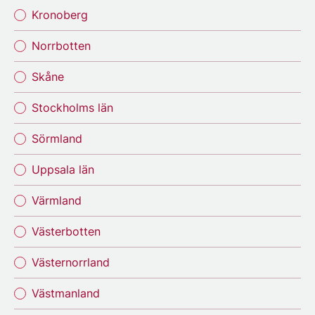
Kronoberg
Norrbotten
Skåne
Stockholms län
Sörmland
Uppsala län
Värmland
Västerbotten
Västernorrland
Västmanland