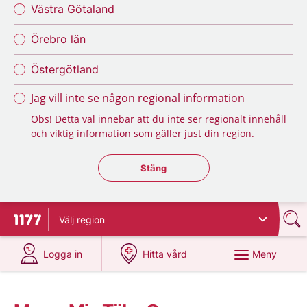
Västra Götaland
Örebro län
Östergötland
Jag vill inte se någon regional information
Obs! Detta val innebär att du inte ser regionalt innehåll
och viktig information som gäller just din region.
Stäng regionsväljaren
Stäng
Välj
region
Till startsidan för 1177
på 1177.se
på 1177.se
Meny
Logga in
Hitta vård