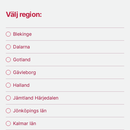
Välj region:
Blekinge
Dalarna
Gotland
Gävleborg
Halland
Jämtland Härjedalen
Jönköpings län
Kalmar län