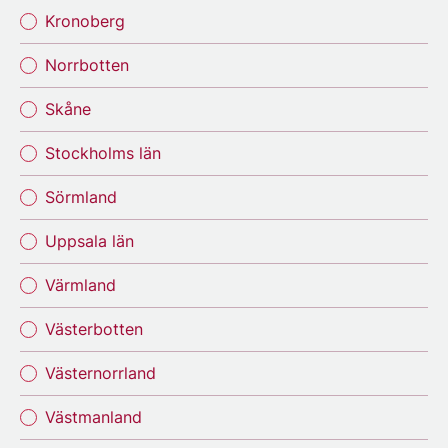
Kronoberg
Norrbotten
Skåne
Stockholms län
Sörmland
Uppsala län
Värmland
Västerbotten
Västernorrland
Västmanland