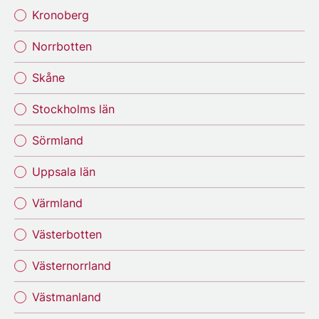
Kronoberg
Norrbotten
Skåne
Stockholms län
Sörmland
Uppsala län
Värmland
Västerbotten
Västernorrland
Västmanland