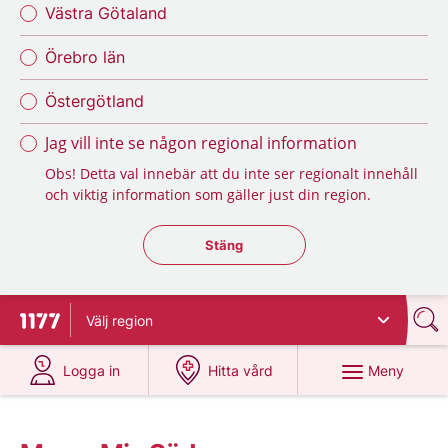
Västra Götaland
Örebro län
Östergötland
Jag vill inte se någon regional information
Obs! Detta val innebär att du inte ser regionalt innehåll
och viktig information som gäller just din region.
Stäng regionsväljaren
Stäng
Välj
region
Till startsidan för 1177
på 1177.se
på 1177.se
Meny
Logga in
Hitta vård