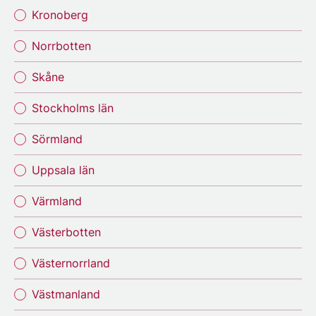
Kronoberg
Norrbotten
Skåne
Stockholms län
Sörmland
Uppsala län
Värmland
Västerbotten
Västernorrland
Västmanland