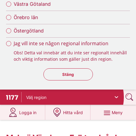
Västra Götaland
Örebro län
Östergötland
Jag vill inte se någon regional information
Obs! Detta val innebär att du inte ser regionalt innehåll
och viktig information som gäller just din region.
Stäng regionsväljaren
Stäng
Välj
region
Till startsidan för 1177
på 1177.se
på 1177.se
Meny
Logga in
Hitta vård