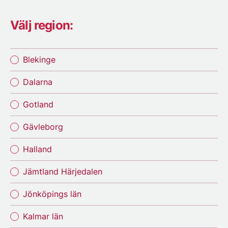
Välj region:
Blekinge
Dalarna
Gotland
Gävleborg
Halland
Jämtland Härjedalen
Jönköpings län
Kalmar län